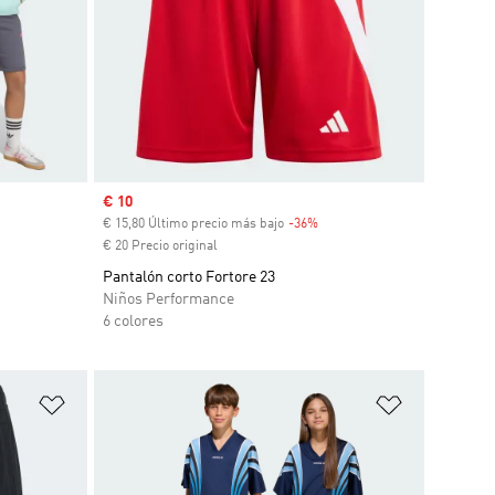
Precio de venta
€ 10
€ 15,80 Último precio más bajo
-36%
Descuento
€ 20 Precio original
Pantalón corto Fortore 23
Niños Performance
6 colores
Añadir a la lista de deseos
Añadir a la