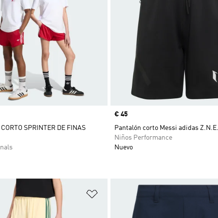
Precio
€ 45
CORTO SPRINTER DE FINAS
Pantalón corto Messi adidas Z.N.E
Niños Performance
nals
Nuevo
sta de deseos
Añadir a la lista de deseos