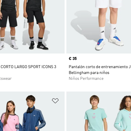
Precio
€ 35
CORTO LARGO SPORT ICONS 3
Pantalón corto de entrenamiento 
Bellingham para niños
tswear
Niños Performance
sta de deseos
Añadir a la lista de deseos