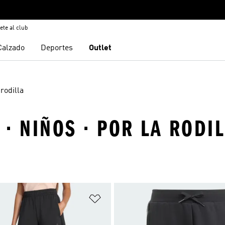
ete al club
Calzado
Deportes
Outlet
 rodilla
· NIÑOS · POR LA RODI
sta de deseos
Añadir a la lista de deseos