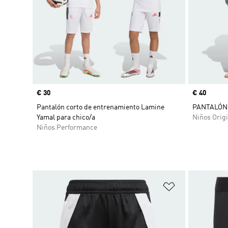
Precio
€ 30
Precio
€ 40
Pantalón corto de entrenamiento Lamine
PANTALÓN
Yamal para chico/a
Niños Origi
Niños Performance
Añadir a la li