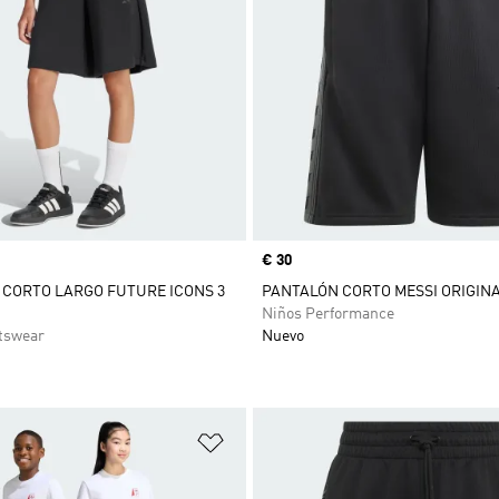
Precio
€ 30
CORTO LARGO FUTURE ICONS 3
PANTALÓN CORTO MESSI ORIGIN
Niños Performance
tswear
Nuevo
sta de deseos
Añadir a la lista de deseos