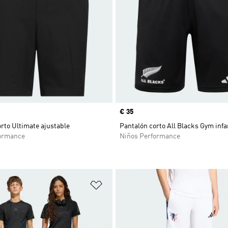
Precio
€ 35
rto Ultimate ajustable
Pantalón corto All Blacks Gym infa
ormance
Niños Performance
sta de deseos
Añadir a la lista de deseos