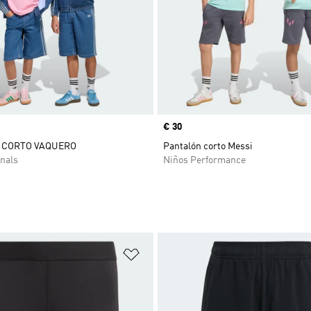
Precio
€ 30
 CORTO VAQUERO
Pantalón corto Messi
nals
Niños Performance
sta de deseos
Añadir a la lista de deseos