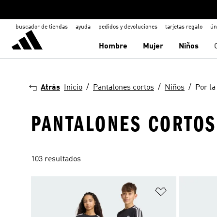
buscador de tiendas
ayuda
pedidos y devoluciones
tarjetas regalo
ún
Hombre
Mujer
Niños
Atrás
Inicio
Pantalones cortos
Niños
Por la
PANTALONES CORTOS 
103 resultados
Añadir a la li