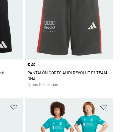
Precio
€ 40
ntil
PANTALÓN CORTO AUDI REVOLUT F1 TEAM
DNA
Niños Performance
Añadir a la lista de deseos
Añadir a la