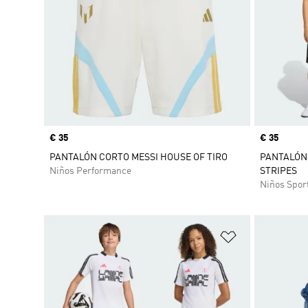
Precio
€ 35
Precio
€ 35
PANTALÓN CORTO MESSI HOUSE OF TIRO
PANTALÓN 
Niños Performance
STRIPES
Niños Spor
Añadir a la li