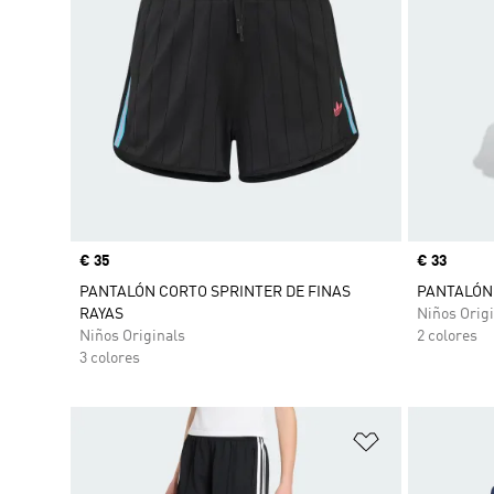
Precio
€ 35
Precio
€ 33
PANTALÓN CORTO SPRINTER DE FINAS
PANTALÓN 
RAYAS
Niños Origi
Niños Originals
2 colores
3 colores
Añadir a la li