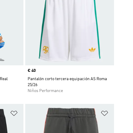
Precio
€ 40
 Real
Pantalón corto tercera equipación AS Roma
25/26
Niños Performance
Añadir a la lista de deseos
Añadir a la