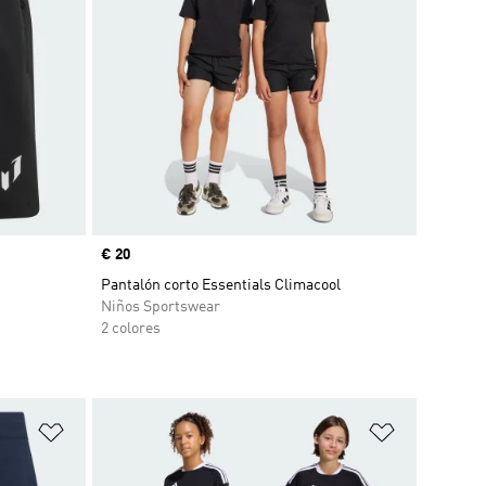
Precio
€ 20
.
Pantalón corto Essentials Climacool
Niños Sportswear
2 colores
Añadir a la lista de deseos
Añadir a la