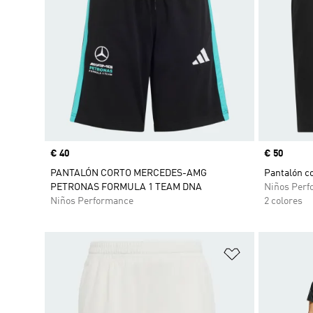
Precio
€ 40
Precio
€ 50
PANTALÓN CORTO MERCEDES-AMG
Pantalón co
PETRONAS FORMULA 1 TEAM DNA
Niños Perf
Niños Performance
2 colores
Añadir a la li