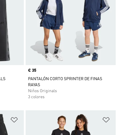
Precio
€ 35
ALS
PANTALÓN CORTO SPRINTER DE FINAS
RAYAS
Niños Originals
3 colores
Añadir a la lista de deseos
Añadir a la