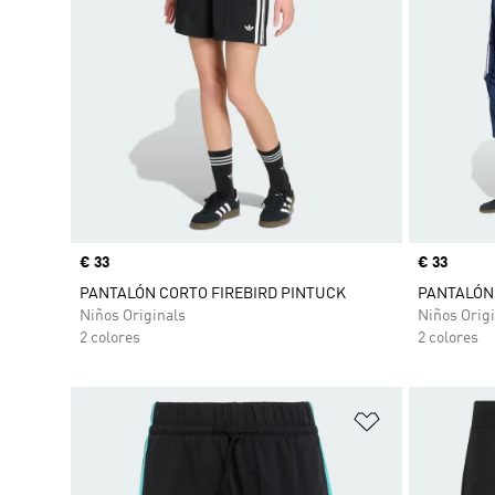
Precio
€ 33
Precio
€ 33
PANTALÓN CORTO FIREBIRD PINTUCK
PANTALÓN 
Niños Originals
Niños Origi
2 colores
2 colores
Añadir a la li