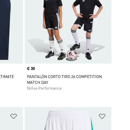
Precio
€ 30
LTIMATE
PANTALÓN CORTO TIRO 26 COMPETITION
MATCH DAY
Niños Performance
Añadir a la lista de deseos
Añadir a la