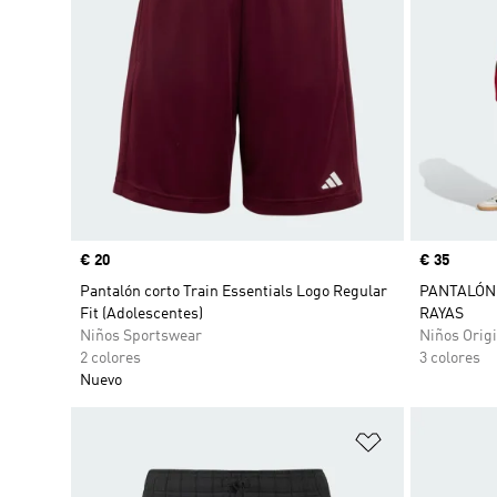
Precio
€ 20
Precio
€ 35
Pantalón corto Train Essentials Logo Regular
PANTALÓN 
Fit (Adolescentes)
RAYAS
Niños Sportswear
Niños Origi
2 colores
3 colores
Nuevo
Añadir a la li