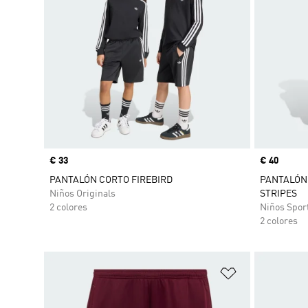
Precio
€ 33
Precio
€ 40
PANTALÓN CORTO FIREBIRD
PANTALÓN 
Niños Originals
STRIPES
2 colores
Niños Spor
2 colores
Añadir a la li