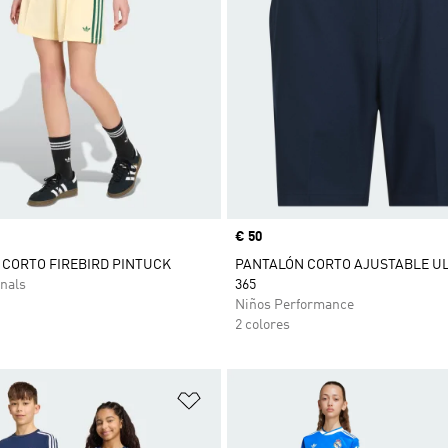
Precio
€ 50
CORTO FIREBIRD PINTUCK
PANTALÓN CORTO AJUSTABLE U
nals
365
Niños Performance
2 colores
sta de deseos
Añadir a la lista de deseos