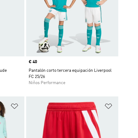
Precio
€ 40
Jude
Pantalón corto tercera equipación Liverpool
FC 25/26
Niños Performance
Añadir a la lista de deseos
Añadir a la