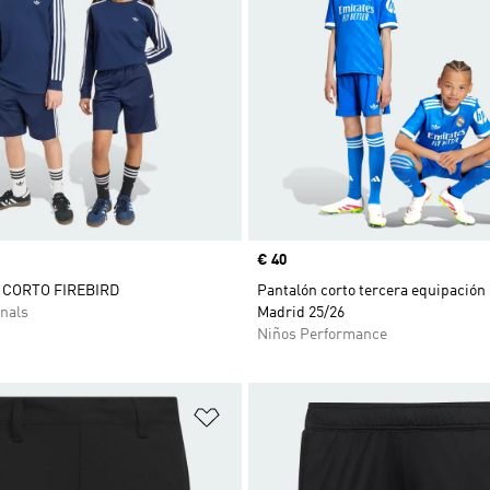
Precio
€ 40
CORTO FIREBIRD
Pantalón corto tercera equipación
nals
Madrid 25/26
Niños Performance
sta de deseos
Añadir a la lista de deseos