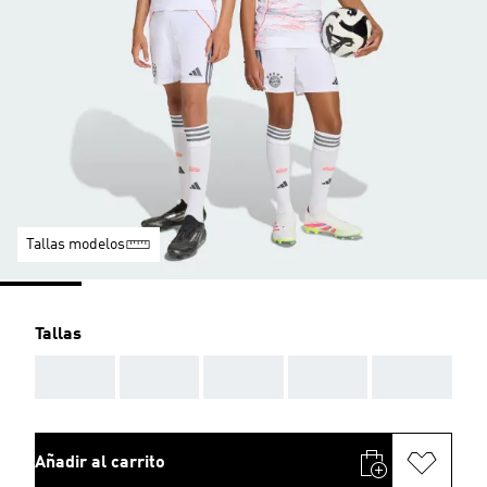
Tallas modelos
Tallas
AAA
AAA
AAA
AAA
AAA
Añadir al carrito