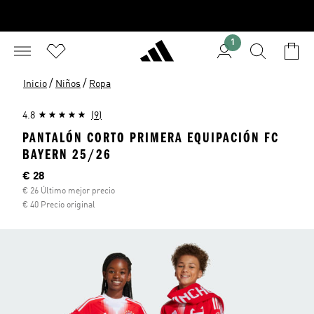
1
/
/
Inicio
Niños
Ropa
4.8
(9)
PANTALÓN CORTO PRIMERA EQUIPACIÓN FC
BAYERN 25/26
Precio actual
€ 28
€ 26 Último mejor precio
€ 40 Precio original