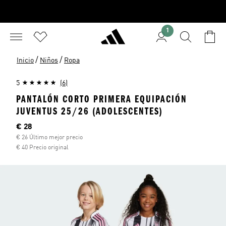
1
/
/
Inicio
Niños
Ropa
5
(6)
PANTALÓN CORTO PRIMERA EQUIPACIÓN
JUVENTUS 25/26 (ADOLESCENTES)
Precio actual
€ 28
€ 26 Último mejor precio
€ 40 Precio original