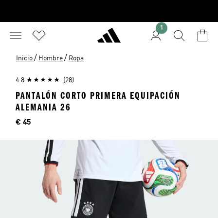
1
/
/
Inicio
Hombre
Ropa
4.8
(28)
PANTALÓN CORTO PRIMERA EQUIPACIÓN
ALEMANIA 26
Precio
€ 45