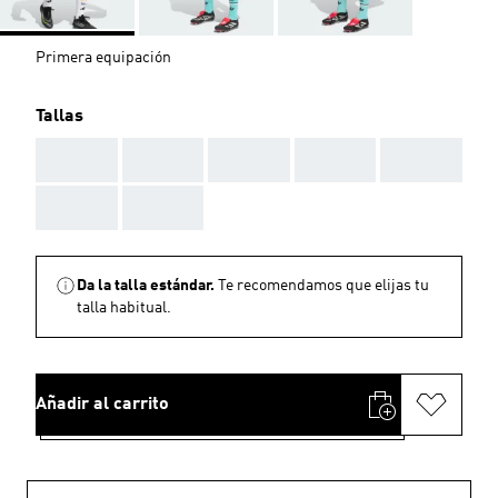
Primera equipación
Tallas
AAA
AAA
AAA
AAA
AAA
AAA
AAA
Da la talla estándar.
Te recomendamos que elijas tu
talla habitual.
Añadir al carrito