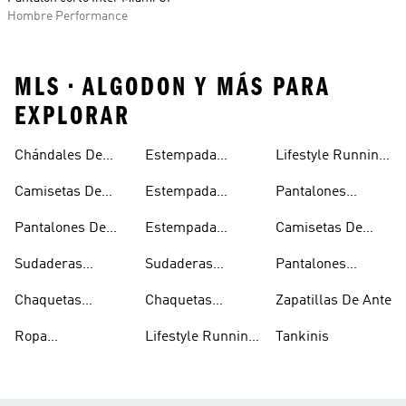
Hombre Performance
MLS • ALGODON Y MÁS PARA
EXPLORAR
Chándales De
Estempada
Lifestyle Running
Algodón
Camisetas
Mujer
Camisetas De
Estempada
Pantalones
Hombre
Algodón
Camisetas Mujer
Mezclilla
Pantalones De
Estempada
Camisetas De
Algodón
Camisetas Niños
Poliéster
Sudaderas
Sudaderas
Pantalones
Reciclado
Capucha Sherpa
Ligeras
Deportivos De
Chaquetas
Chaquetas
Zapatillas De Ante
Poliéster
Ligeras
Impermeables
Reciclado
Ropa
Lifestyle Running
Tankinis
Impermeable
Hombre