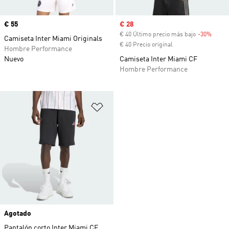
Precio
€ 55
Precio de venta
€ 28
€ 40 Último precio más bajo
-30%
Descu
Camiseta Inter Miami Originals
€ 40 Precio original
Hombre Performance
Nuevo
Camiseta Inter Miami CF
Hombre Performance
Añadir a la lista de deseos
Agotado
Pantalón corto Inter Miami CF