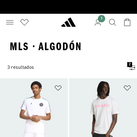
1
MLS · ALGODÓN
2
3 resultados
Añadir a la lista de deseos
Añ