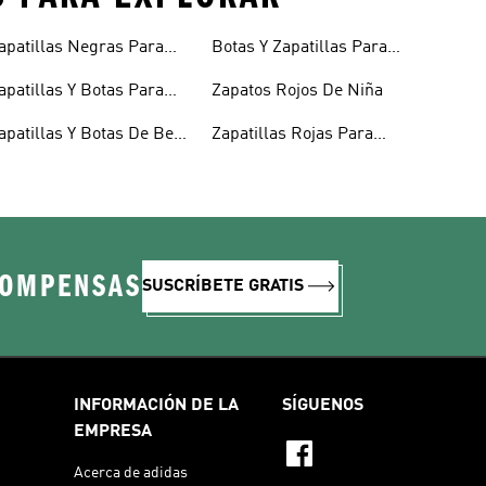
apatillas Negras Para
Botas Y Zapatillas Para
iños
Niños
apatillas Y Botas Para
Zapatos Rojos De Niña
iñas Bebés
apatillas Y Botas De Bebé
Zapatillas Rojas Para
 Niño
Niños
COMPENSAS
SUSCRÍBETE GRATIS
INFORMACIÓN DE LA
SÍGUENOS
EMPRESA
Acerca de adidas