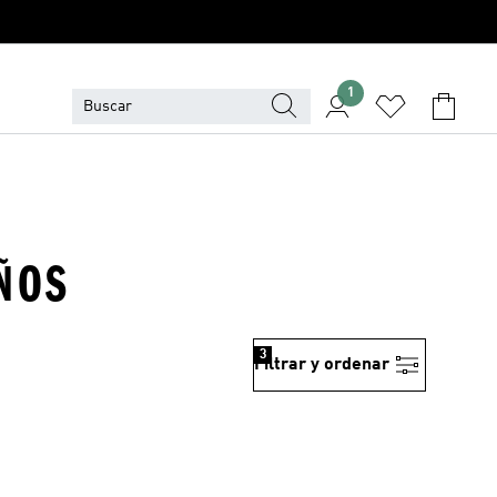
1
ÑOS
3
Filtrar y ordenar