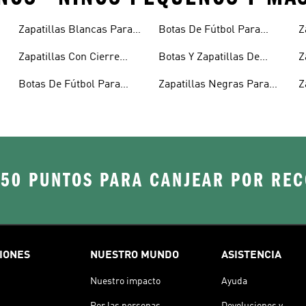
Zapatillas Blancas Para
Botas De Fútbol Para
Z
Niños
Niños
N
Zapatillas Con Cierre
Botas Y Zapatillas De
Z
Adherente Niños
Fútbol Para Niños
N
Botas De Fútbol Para
Zapatillas Negras Para
Z
Niñas
Niñas
Y
250 PUNTOS PARA CANJEAR POR RE
IONES
NUESTRO MUNDO
ASISTENCIA
Nuestro impacto
Ayuda
Por las personas
Devoluciones y