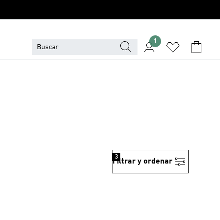
1
3
Filtrar y ordenar