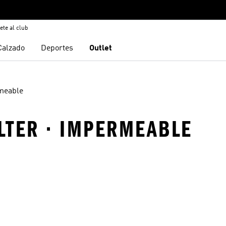
ete al club
Calzado
Deportes
Outlet
meable
LTER · IMPERMEABLE
sta de deseos