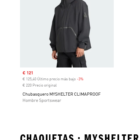
Precio de venta
€ 121
€ 125,40 Último precio más bajo
-3%
Descuento
€ 220 Precio original
Chubasquero MYSHELTER CLIMAPROOF
Hombre Sportswear
CHAQUETAS • MYSHELTER