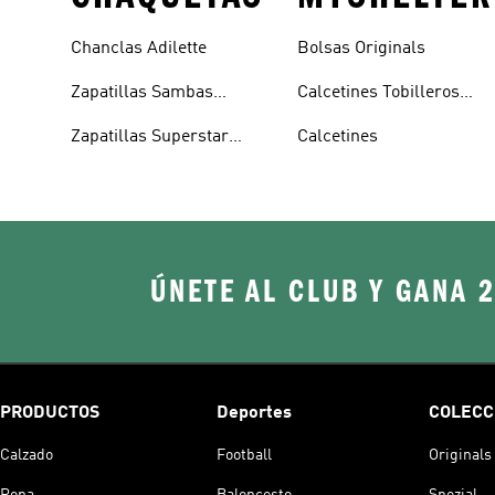
Chanclas Adilette
Bolsas Originals
Zapatillas Sambas
Calcetines Tobilleros
Blancas
Blancos
Zapatillas Superstar
Calcetines
Blancas
ÚNETE AL CLUB Y GANA 
PRODUCTOS
Deportes
COLECC
Calzado
Football
Originals
Ropa
Baloncesto
Spezial