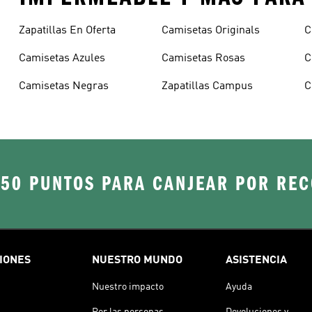
Zapatillas En Oferta
Camisetas Originals
C
Camisetas Azules
Camisetas Rosas
C
Camisetas Negras
Zapatillas Campus
C
250 PUNTOS PARA CANJEAR POR RE
IONES
NUESTRO MUNDO
ASISTENCIA
Nuestro impacto
Ayuda
Por las personas
Devoluciones y