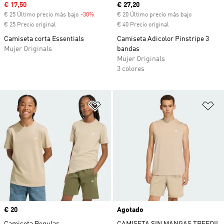
Precio de venta
€ 17,50
Precio actual
€ 27,20
€ 25 Último precio más bajo
-30%
Descuento
€ 20 Último precio más bajo
€ 25 Precio original
€ 40 Precio original
Camiseta corta Essentials
Camiseta Adicolor Pinstripe 3
Mujer Originals
bandas
Mujer Originals
3 colores
Añadir a la lista de deseos
Añ
Precio
€ 20
Agotado