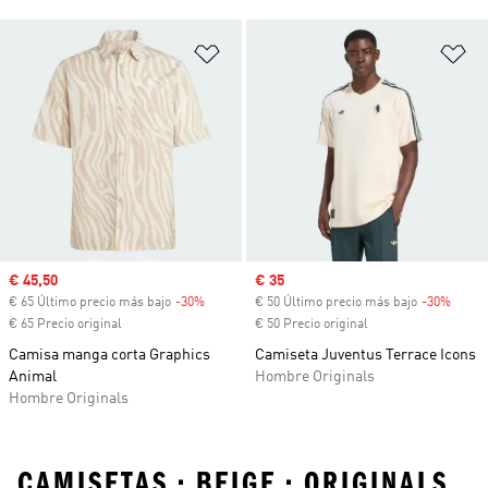
Añadir a la lista de deseos
Añ
Precio de venta
€ 45,50
Precio de venta
€ 35
€ 65 Último precio más bajo
-30%
Descuento
€ 50 Último precio más bajo
-30%
Descu
€ 65 Precio original
€ 50 Precio original
Camisa manga corta Graphics
Camiseta Juventus Terrace Icons
Animal
Hombre Originals
Hombre Originals
CAMISETAS • BEIGE • ORIGINALS