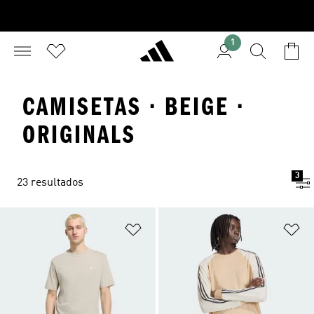
1
CAMISETAS · BEIGE ·
ORIGINALS
3
23 resultados
Añadir a la lista de deseos
Añ