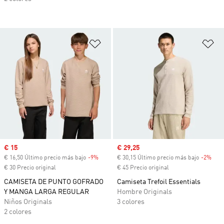
Añadir a la lista de deseos
Añ
Precio de venta
€ 15
Precio de venta
€ 29,25
€ 16,50 Último precio más bajo
-9%
Descuento
€ 30,15 Último precio más bajo
-2%
Desc
€ 30 Precio original
€ 45 Precio original
CAMISETA DE PUNTO GOFRADO
Camiseta Trefoil Essentials
Y MANGA LARGA REGULAR
Hombre Originals
Niños Originals
3 colores
2 colores