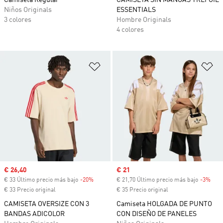
Camiseta Regular
CAMISETA SIN MANGAS TREFOIL
Niños Originals
ESSENTIALS
3 colores
Hombre Originals
4 colores
Añadir a la lista de deseos
Añ
Precio de venta
€ 26,40
Precio de venta
€ 21
€ 33 Último precio más bajo
-20%
Descuento
€ 21,70 Último precio más bajo
-3%
Desc
€ 33 Precio original
€ 35 Precio original
CAMISETA OVERSIZE CON 3
Camiseta HOLGADA DE PUNTO
BANDAS ADICOLOR
CON DISEÑO DE PANELES