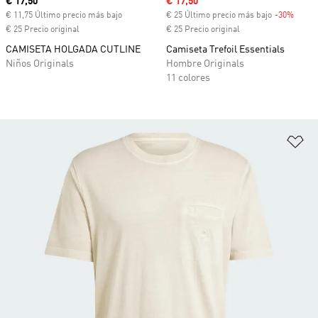
Precio actual
€ 17,50
Precio de venta
€ 17,50
€ 11,75 Último precio más bajo
€ 25 Último precio más bajo
-30%
Descu
€ 25 Precio original
€ 25 Precio original
CAMISETA HOLGADA CUTLINE
Camiseta Trefoil Essentials
Niños Originals
Hombre Originals
11 colores
Añ