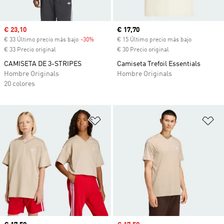
Precio de venta
€ 23,10
Precio actual
€ 17,70
€ 33 Último precio más bajo
-30%
Descuento
€ 15 Último precio más bajo
€ 33 Precio original
€ 30 Precio original
CAMISETA DE 3-STRIPES
Camiseta Trefoil Essentials
Hombre Originals
Hombre Originals
20 colores
Añadir a la lista de deseos
Añ