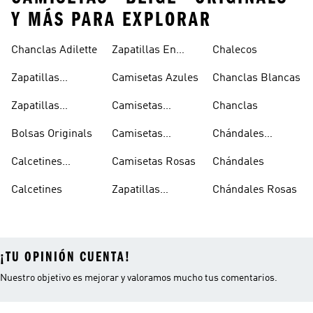
Y MÁS PARA EXPLORAR
Chanclas Adilette
Zapatillas En
Chalecos
Oferta
Zapatillas
Camisetas Azules
Chanclas Blancas
Sambas Blancas
Zapatillas
Camisetas
Chanclas
Superstar
Negras
Bolsas Originals
Camisetas
Chándales
Blancas
Originals
Blancos
Calcetines
Camisetas Rosas
Chándales
Tobilleros
Calcetines
Zapatillas
Chándales Rosas
Blancos
Campus
¡TU OPINIÓN CUENTA!
Nuestro objetivo es mejorar y valoramos mucho tus comentarios.