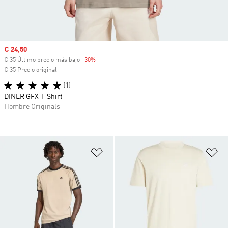
Precio de venta
€ 24,50
€ 35 Último precio más bajo
-30%
Descuento
€ 35 Precio original
(1)
DINER GFX T-Shirt
Hombre Originals
Añadir a la lista de deseos
Añ