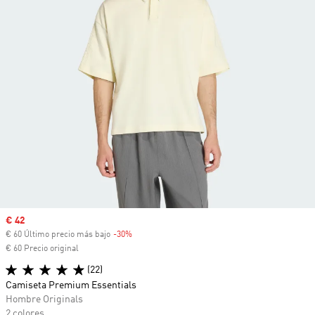
Precio de venta
€ 42
€ 60 Último precio más bajo
-30%
Descuento
€ 60 Precio original
(22)
Camiseta Premium Essentials
Hombre Originals
2 colores