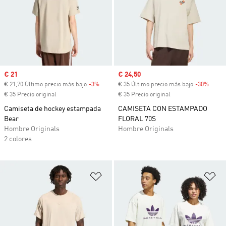
Precio de venta
€ 21
Precio de venta
€ 24,50
€ 21,70 Último precio más bajo
-3%
Descuento
€ 35 Último precio más bajo
-30%
Descu
€ 35 Precio original
€ 35 Precio original
Camiseta de hockey estampada
CAMISETA CON ESTAMPADO
Bear
FLORAL 70S
Hombre Originals
Hombre Originals
2 colores
Añadir a la lista de deseos
Añ