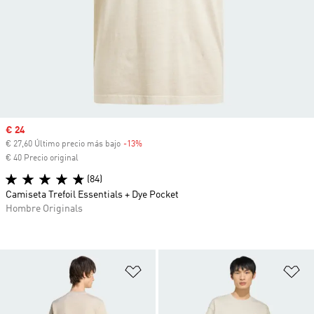
Precio de venta
€ 24
€ 27,60 Último precio más bajo
-13%
Descuento
€ 40 Precio original
(84)
Camiseta Trefoil Essentials + Dye Pocket
Hombre Originals
Añadir a la lista de deseos
Añ