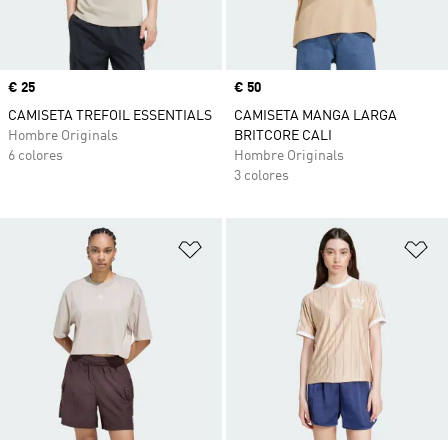
Precio
€ 25
Precio
€ 50
CAMISETA TREFOIL ESSENTIALS
CAMISETA MANGA LARGA
Hombre Originals
BRITCORE CALI
6 colores
Hombre Originals
3 colores
Añadir a la lista de deseos
Añ