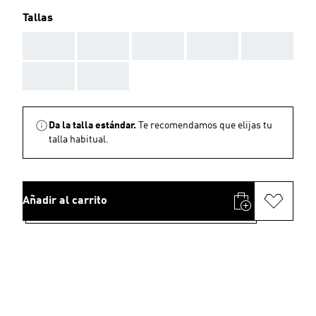
Tallas
AAA
AAA
AAA
AAA
AAA
AAA
AAA
Da la talla estándar.
Te recomendamos que elijas tu
talla habitual.
Añadir al carrito