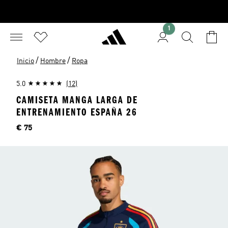
1
/
/
Inicio
Hombre
Ropa
5.0
(12)
CAMISETA MANGA LARGA DE
ENTRENAMIENTO ESPAÑA 26
Precio
€ 75