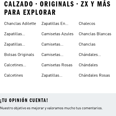
CALZADO • ORIGINALS • ZX Y MÁS
PARA EXPLORAR
Chanclas Adilette
Zapatillas En
Chalecos
Oferta
Zapatillas
Camisetas Azules
Chanclas Blancas
Sambas Blancas
Zapatillas
Camisetas
Chanclas
Superstar
Negras
Bolsas Originals
Camisetas
Chándales
Blancas
Originals
Blancos
Calcetines
Camisetas Rosas
Chándales
Tobilleros
Calcetines
Zapatillas
Chándales Rosas
Blancos
Campus
¡TU OPINIÓN CUENTA!
Nuestro objetivo es mejorar y valoramos mucho tus comentarios.