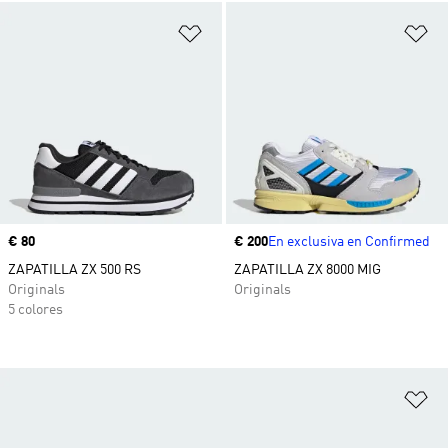
Añadir a la lista de deseos
Añ
Precio
€ 80
Precio
€ 200
En exclusiva en Confirmed
ZAPATILLA ZX 500 RS
ZAPATILLA ZX 8000 MIG
Originals
Originals
5 colores
Añ