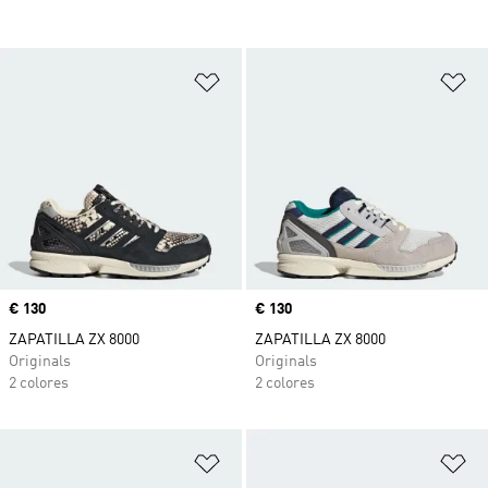
Añadir a la lista de deseos
Añ
Precio
€ 130
Precio
€ 130
ZAPATILLA ZX 8000
ZAPATILLA ZX 8000
Originals
Originals
2 colores
2 colores
Añadir a la lista de deseos
Añ