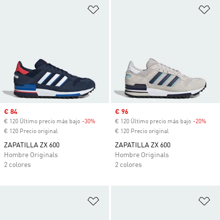
Añadir a la lista de deseos
Añ
Precio de venta
€ 84
Precio de venta
€ 96
€ 120 Último precio más bajo
-30%
Descuento
€ 120 Último precio más bajo
-20%
Desc
€ 120 Precio original
€ 120 Precio original
ZAPATILLA ZX 600
ZAPATILLA ZX 600
Hombre Originals
Hombre Originals
2 colores
2 colores
Añadir a la lista de deseos
Añ