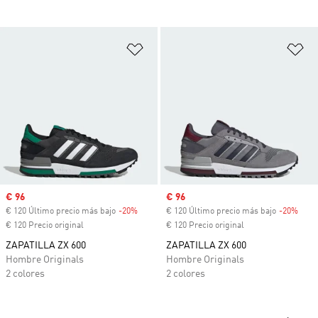
Añadir a la lista de deseos
Añ
Precio de venta
€ 96
Precio de venta
€ 96
€ 120 Último precio más bajo
-20%
Descuento
€ 120 Último precio más bajo
-20%
Desc
€ 120 Precio original
€ 120 Precio original
ZAPATILLA ZX 600
ZAPATILLA ZX 600
Hombre Originals
Hombre Originals
2 colores
2 colores