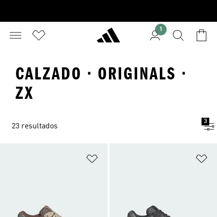
1
CALZADO · ORIGINALS ·
ZX
3
23 resultados
Añadir a la lista de deseos
Añ