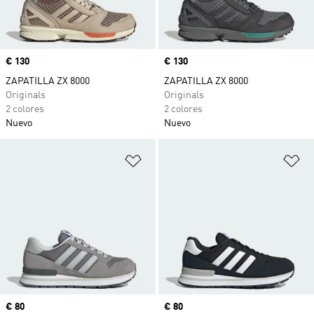
Precio
€ 130
Precio
€ 130
ZAPATILLA ZX 8000
ZAPATILLA ZX 8000
Originals
Originals
2 colores
2 colores
Nuevo
Nuevo
Añadir a la lista de deseos
Añ
Precio
€ 80
Precio
€ 80