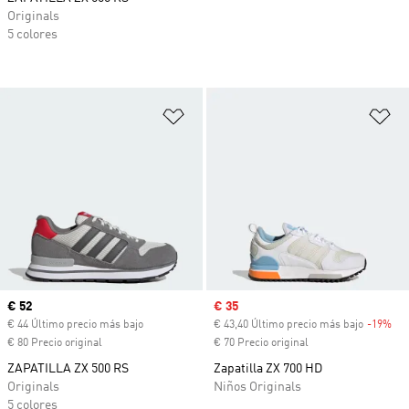
Originals
5 colores
Añadir a la lista de deseos
Añ
Precio actual
€ 52
Precio de venta
€ 35
€ 44 Último precio más bajo
€ 43,40 Último precio más bajo
-19%
Des
€ 80 Precio original
€ 70 Precio original
ZAPATILLA ZX 500 RS
Zapatilla ZX 700 HD
Originals
Niños Originals
5 colores