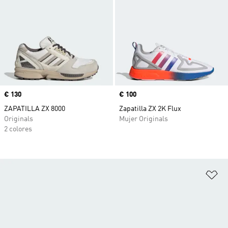
Precio
€ 130
Precio
€ 100
ZAPATILLA ZX 8000
Zapatilla ZX 2K Flux
Originals
Mujer Originals
2 colores
Añ