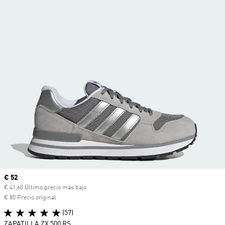
Precio actual
€ 52
€ 41,60 Último precio más bajo
€ 80 Precio original
(57)
ZAPATILLA ZX 500 RS