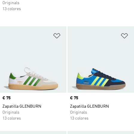
Originals
13 colores
Añadir a la lista de deseos
Añ
Precio
€ 75
Precio
€ 75
Zapatilla GLENBURN
Zapatilla GLENBURN
Originals
Originals
13 colores
13 colores