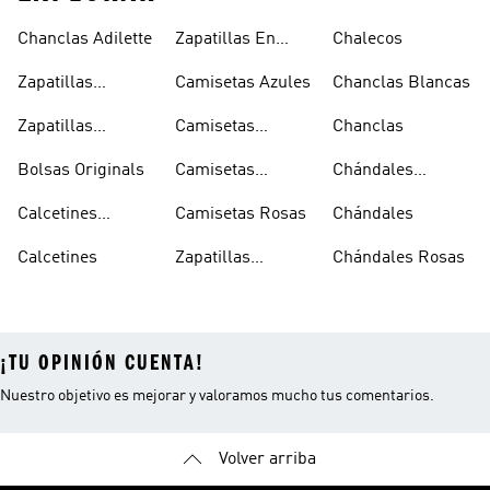
Chanclas Adilette
Zapatillas En
Chalecos
Oferta
Zapatillas
Camisetas Azules
Chanclas Blancas
Sambas Blancas
Zapatillas
Camisetas
Chanclas
Superstar
Negras
Bolsas Originals
Camisetas
Chándales
Blancas
Originals
Blancos
Calcetines
Camisetas Rosas
Chándales
Tobilleros
Calcetines
Zapatillas
Chándales Rosas
Blancos
Campus
¡TU OPINIÓN CUENTA!
Nuestro objetivo es mejorar y valoramos mucho tus comentarios.
Volver arriba