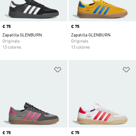
Precio
€ 75
Precio
€ 75
Zapatilla GLENBURN
Zapatilla GLENBURN
Originals
Originals
13 colores
13 colores
Añadir a la lista de deseos
Añ
Precio
€ 75
Precio
€ 75