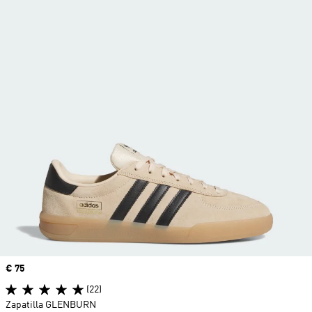
Precio
€ 75
(22)
Zapatilla GLENBURN