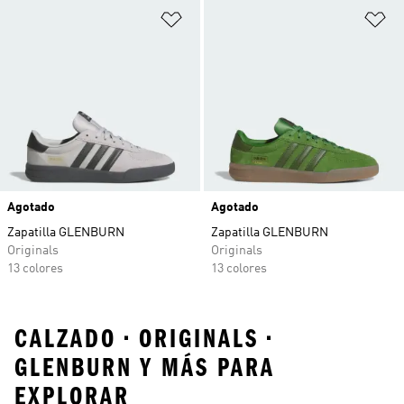
Añadir a la lista de deseos
Añ
Agotado
Agotado
Zapatilla GLENBURN
Zapatilla GLENBURN
Originals
Originals
13 colores
13 colores
CALZADO • ORIGINALS •
GLENBURN Y MÁS PARA
EXPLORAR