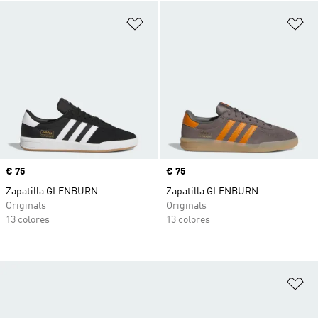
Añadir a la lista de deseos
Añ
Precio
€ 75
Precio
€ 75
Zapatilla GLENBURN
Zapatilla GLENBURN
Originals
Originals
13 colores
13 colores
Añ