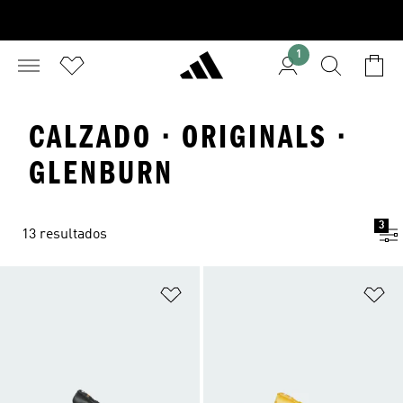
1
CALZADO · ORIGINALS ·
GLENBURN
3
13 resultados
Añadir a la lista de deseos
Añ