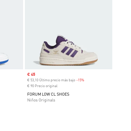
Precio de venta
€ 45
€ 53,10 Último precio más bajo
-15%
Descuento
€ 90 Precio original
FORUM LOW CL SHOES
Niños Originals