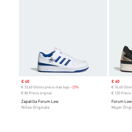
Precio de venta
€ 40
Precio de 
€ 60
€ 53,60 Último precio más bajo
-25%
Descuento
€ 74,40 Últi
€ 80 Precio original
€ 120 Precio 
Zapatilla Forum Low
Forum Low
Niños Originals
Mujer Origi