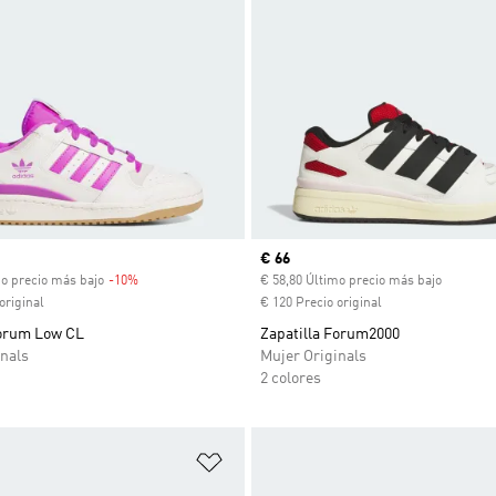
venta
Precio actual
€ 66
mo precio más bajo
-10%
Descuento
€ 58,80 Último precio más bajo
original
€ 120 Precio original
Forum Low CL
Zapatilla Forum2000
nals
Mujer Originals
2 colores
sta de deseos
Añadir a la lista de deseos