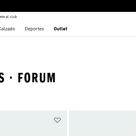
ete al club
Calzado
Deportes
Outlet
S · FORUM
sta de deseos
Añadir a la lista de deseos