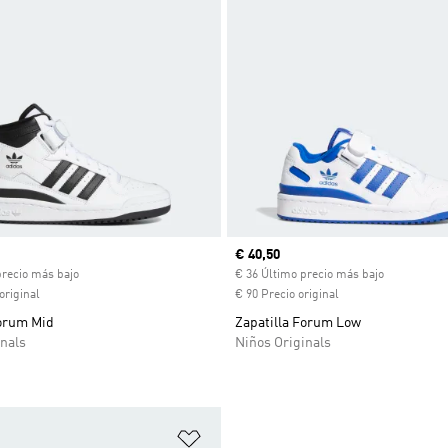
ual
Precio actual
€ 40,50
precio más bajo
€ 36 Último precio más bajo
original
€ 90 Precio original
Forum Mid
Zapatilla Forum Low
nals
Niños Originals
sta de deseos
Añadir a la lista de deseos