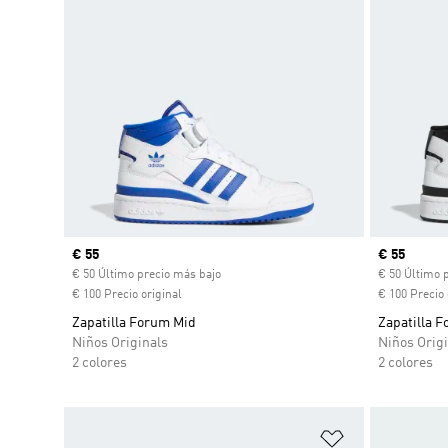
Precio actual
€ 55
Precio act
€ 55
€ 50 Último precio más bajo
€ 50 Último 
€ 100 Precio original
€ 100 Precio 
Zapatilla Forum Mid
Zapatilla 
Niños Originals
Niños Origi
2 colores
2 colores
Añadir a la li