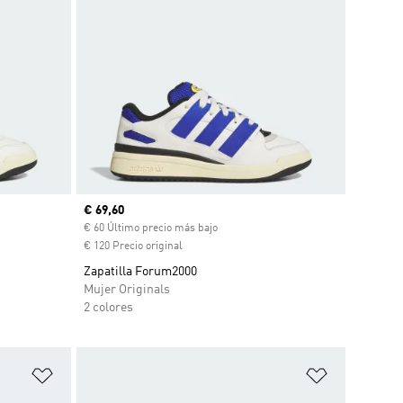
Precio actual
€ 69,60
€ 60 Último precio más bajo
€ 120 Precio original
Zapatilla Forum2000
Mujer Originals
2 colores
Añadir a la lista de deseos
Añadir a la