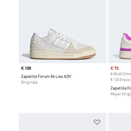
Precio
€ 120
Precio de 
€ 72
€ 80,40 Últi
Zapatilla Forum 84 Low ADV
€ 120 Precio 
Originals
Zapatilla 
Mujer Origi
Añadir a la li