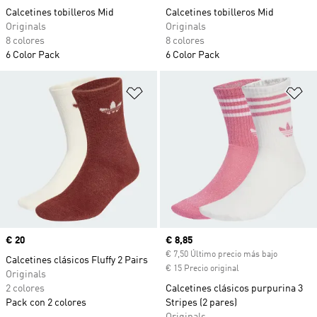
Calcetines tobilleros Mid
Calcetines tobilleros Mid
Originals
Originals
8 colores
8 colores
6 Color Pack
6 Color Pack
Añadir a la lista de deseos
Añ
Precio
€ 20
Precio actual
€ 8,85
€ 7,50 Último precio más bajo
Calcetines clásicos Fluffy 2 Pairs
€ 15 Precio original
Originals
2 colores
Calcetines clásicos purpurina 3
Pack con 2 colores
Stripes (2 pares)