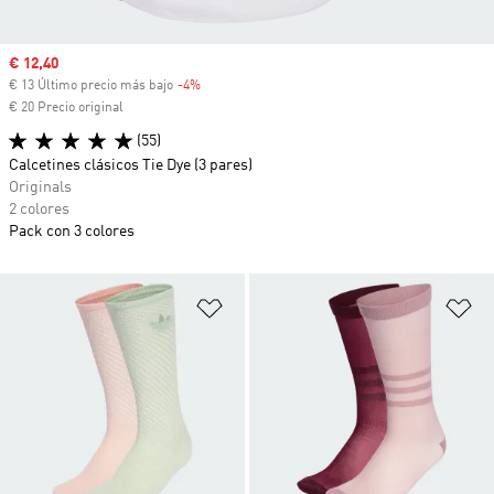
Precio de venta
€ 12,40
€ 13 Último precio más bajo
-4%
Descuento
€ 20 Precio original
(55)
Calcetines clásicos Tie Dye (3 pares)
Originals
2 colores
Pack con 3 colores
Añadir a la lista de deseos
Añ