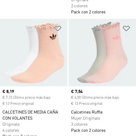
Originals
2 colores
Pack con 2 colores
Añadir a la lista de deseos
Añ
Precio actual
€ 8,19
Precio actual
€ 7,54
€ 7,15 Último precio más bajo
€ 6,50 Último precio más bajo
€ 13 Precio original
€ 13 Precio original
CALCETINES DE MEDIA CAÑA
Calcetines Ruffle
CON VOLANTES
Mujer Originals
Originals
3 colores
4 colores
Pack con 2 colores