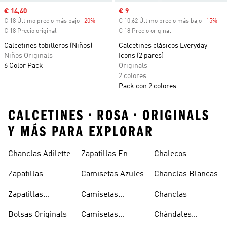
Precio de venta
€ 14,40
Precio de venta
€ 9
€ 18 Último precio más bajo
-20%
Descuento
€ 10,62 Último precio más bajo
-15%
Des
€ 18 Precio original
€ 18 Precio original
Calcetines tobilleros (Niños)
Calcetines clásicos Everyday
Niños Originals
Icons (2 pares)
6 Color Pack
Originals
2 colores
Pack con 2 colores
CALCETINES • ROSA • ORIGINALS
Y MÁS PARA EXPLORAR
Chanclas Adilette
Zapatillas En
Chalecos
Oferta
Zapatillas
Camisetas Azules
Chanclas Blancas
Sambas Blancas
Zapatillas
Camisetas
Chanclas
Superstar
Negras
Bolsas Originals
Camisetas
Chándales
Blancas