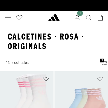
1
CALCETINES · ROSA ·
ORIGINALS
3
13 resultados
Añadir a la lista de deseos
Añ