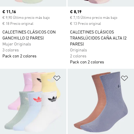
Precio actual
€ 11,16
Precio actual
€ 8,19
€ 9,90 Último precio más bajo
€ 7,15 Último precio más bajo
€ 18 Precio original
€ 13 Precio original
CALCETINES CLÁSICOS CON
CALCETINES CLÁSICOS
GANCHILLO (2 PARES)
TRANSLÚCIDOS CAÑA ALTA (2
Mujer Originals
PARES)
3 colores
Originals
Pack con 2 colores
2 colores
Pack con 2 colores
Añadir a la lista de deseos
Añ