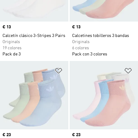
Precio
€ 13
Precio
€ 13
Calcetín clásico 3-Stripes 3 Pairs
Calcetines tobilleros 3 bandas
Originals
Originals
19 colores
6 colores
Pack de 3
Pack con 3 colores
Añadir a la lista de deseos
Añ
Precio
€ 23
Precio
€ 23