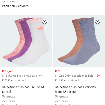
3 colores
Pack con 2 colores
Añadir a la lista de deseos
Añ
Precio de venta
€ 12,40
Precio de venta
€ 9
€ 13 Último precio más bajo
-4%
Descuento
€ 10,62 Último precio más bajo
-15%
Des
€ 20 Precio original
€ 18 Precio original
Calcetines clásicos Tie Dye (3
Calcetines clásicos Everyday
pares)
Icons (2 pares)
Originals
Originals
2 colores
2 colores