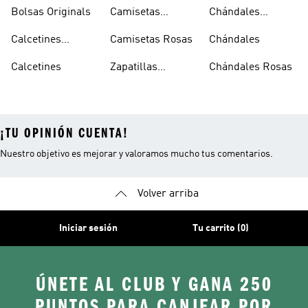
Superstar
Negras
Bolsas Originals
Camisetas
Chándales
Blancas
Originals
Blancos
Calcetines
Camisetas Rosas
Chándales
Tobilleros
Calcetines
Zapatillas
Chándales Rosas
Blancos
Campus
¡TU OPINIÓN CUENTA!
Nuestro objetivo es mejorar y valoramos mucho tus comentarios.
Volver arriba
Iniciar sesión
Tu carrito (0)
ÚNETE AL CLUB Y GANA 250
PUNTOS PARA CANJEAR POR