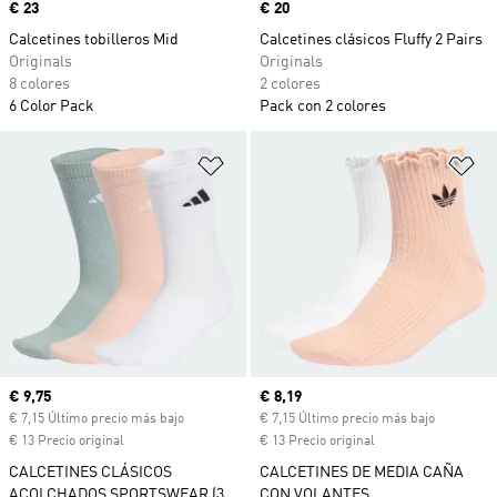
Precio
€ 23
Precio
€ 20
Calcetines tobilleros Mid
Calcetines clásicos Fluffy 2 Pairs
Originals
Originals
8 colores
2 colores
6 Color Pack
Pack con 2 colores
Añadir a la lista de deseos
Añ
Precio actual
€ 9,75
Precio actual
€ 8,19
€ 7,15 Último precio más bajo
€ 7,15 Último precio más bajo
€ 13 Precio original
€ 13 Precio original
CALCETINES CLÁSICOS
CALCETINES DE MEDIA CAÑA
ACOLCHADOS SPORTSWEAR (3
CON VOLANTES