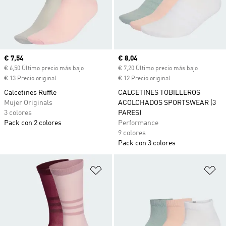
Precio actual
€ 7,54
Precio actual
€ 8,04
€ 6,50 Último precio más bajo
€ 7,20 Último precio más bajo
€ 13 Precio original
€ 12 Precio original
Calcetines Ruffle
CALCETINES TOBILLEROS
Mujer Originals
ACOLCHADOS SPORTSWEAR (3
3 colores
PARES)
Pack con 2 colores
Performance
9 colores
Pack con 3 colores
Añadir a la lista de deseos
Añ