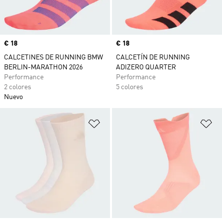
Precio
€ 18
Precio
€ 18
CALCETINES DE RUNNING BMW
CALCETÍN DE RUNNING
BERLIN-MARATHON 2026
ADIZERO QUARTER
Performance
Performance
2 colores
5 colores
Nuevo
Añadir a la lista de deseos
Añ