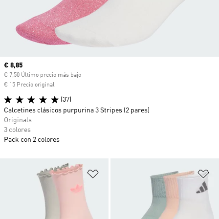
Precio actual
€ 8,85
€ 7,50 Último precio más bajo
€ 15 Precio original
(37)
Calcetines clásicos purpurina 3 Stripes (2 pares)
Originals
3 colores
Pack con 2 colores
Añadir a la lista de deseos
Añ