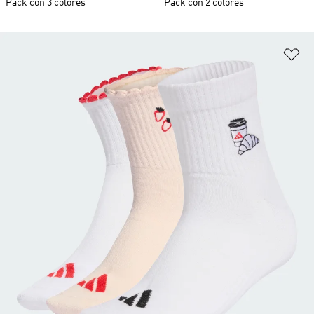
Pack con 3 colores
Pack con 2 colores
Añ