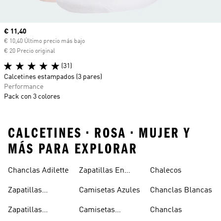
Precio actual
€ 11,40
€ 10,40 Último precio más bajo
€ 20 Precio original
(31)
Calcetines estampados (3 pares)
Performance
Pack con 3 colores
CALCETINES • ROSA • MUJER Y
MÁS PARA EXPLORAR
Chanclas Adilette
Zapatillas En
Chalecos
Oferta
Zapatillas
Camisetas Azules
Chanclas Blancas
Sambas Blancas
Zapatillas
Camisetas
Chanclas