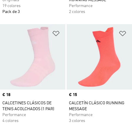
Originals
RUNNING MESSAGE
19 colores
Performance
Pack de 3
2 colores
Añadir a la lista de deseos
Añ
Precio
€ 18
Precio
€ 15
CALCETINES CLÁSICOS DE
CALCETÍN CLÁSICO RUNNING
TENIS ACOLCHADOS (1 PAR)
MESSAGE
Performance
Performance
4 colores
3 colores