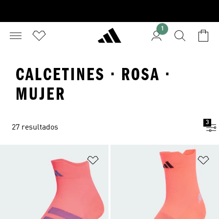
1
CALCETINES · ROSA ·
MUJER
3
27 resultados
Añadir a la lista de deseos
Añ