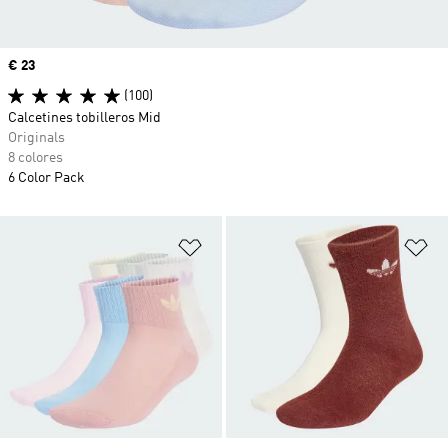
Precio
€ 23
(100)
Calcetines tobilleros Mid
Originals
8 colores
6 Color Pack
Añadir a la lista de deseos
Añ