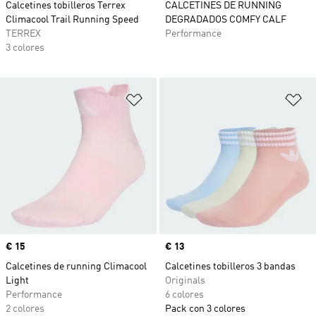
Calcetines tobilleros Terrex
CALCETINES DE RUNNING
Climacool Trail Running Speed
DEGRADADOS COMFY CALF
TERREX
Performance
3 colores
Añadir a la lista de deseos
Añ
Precio
€ 15
Precio
€ 13
Calcetines de running Climacool
Calcetines tobilleros 3 bandas
Light
Originals
Performance
6 colores
2 colores
Pack con 3 colores