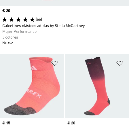
Precio
€ 20
(66)
Calcetines clásicos adidas by Stella McCartney
Mujer Performance
3 colores
Nuevo
Añadir a la lista de deseos
Añ
Precio
€ 15
Precio
€ 20