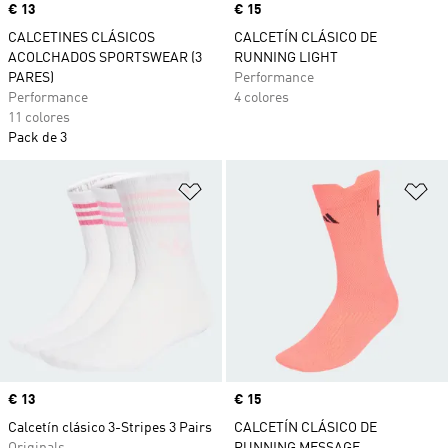
Precio
€ 13
Precio
€ 15
CALCETINES CLÁSICOS
CALCETÍN CLÁSICO DE
ACOLCHADOS SPORTSWEAR (3
RUNNING LIGHT
PARES)
Performance
Performance
4 colores
11 colores
Pack de 3
Añadir a la lista de deseos
Añ
Precio
€ 13
Precio
€ 15
Calcetín clásico 3-Stripes 3 Pairs
CALCETÍN CLÁSICO DE