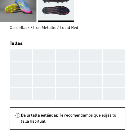
Core Black / Iron Metallic / Lucid Red
Tallas
AAA
AAA
AAA
AAA
AAA
AAA
AAA
AAA
AAA
AAA
AAA
AAA
AAA
AAA
AAA
AAA
AAA
AAA
AAA
AAA
Da la talla estándar.
Te recomendamos que elijas tu
talla habitual.