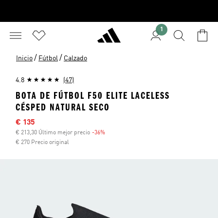
1
/
/
Inicio
Fútbol
Calzado
4.8
(47)
BOTA DE FÚTBOL F50 ELITE LACELESS
CÉSPED NATURAL SECO
Precio rebajado
€ 135
€ 213,30 Último mejor precio
-36%
Descuento
€ 270 Precio original