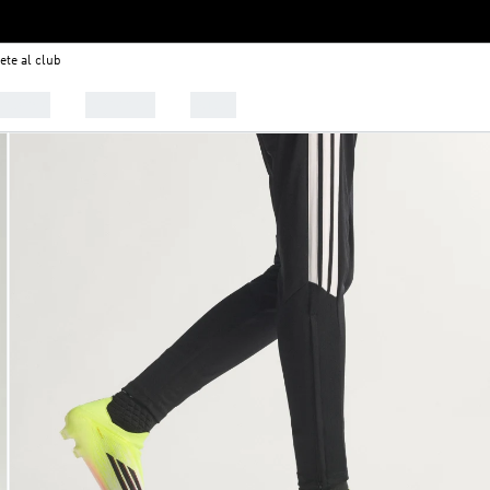
ete al club
alzado
Deportes
Outlet