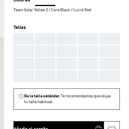
Colores
Team Solar Yellow 2 / Core Black / Lucid Red
Tallas
AAA
AAA
AAA
AAA
AAA
AAA
AAA
AAA
AAA
AAA
AAA
AAA
AAA
AAA
AAA
AAA
AAA
AAA
AAA
AAA
Da la talla estándar.
Te recomendamos que elijas
tu talla habitual.