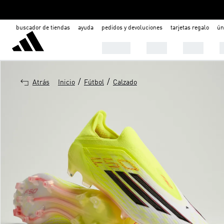
buscador de tiendas
ayuda
pedidos y devoluciones
tarjetas regalo
ún
Hombre
Mujer
Niños
C
/
/
Atrás
Inicio
Fútbol
Calzado