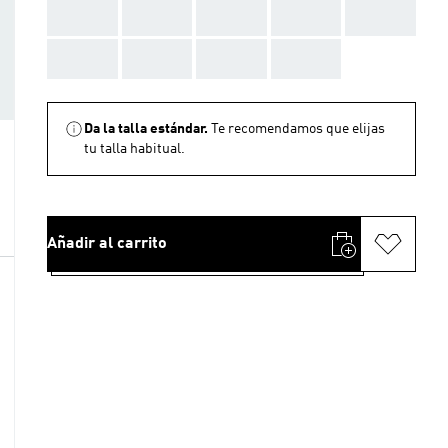
AAA
AAA
AAA
AAA
AAA
AAA
AAA
AAA
AAA
Da la talla estándar.
Te recomendamos que elijas
tu talla habitual.
Añadir al carrito