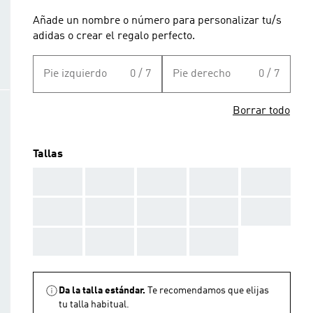
Añade un nombre o número para personalizar tu/s
adidas o crear el regalo perfecto.
Pie izquierdo
0 / 7
Pie derecho
0 / 7
Borrar todo
Tallas
AAA
AAA
AAA
AAA
AAA
AAA
AAA
AAA
AAA
AAA
AAA
AAA
AAA
AAA
Da la talla estándar.
Te recomendamos que elijas
tu talla habitual.