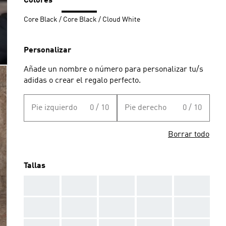
Colores
Core Black / Core Black / Cloud White
Personalizar
Añade un nombre o número para personalizar tu/s
adidas o crear el regalo perfecto.
Pie izquierdo
0 / 10
Pie derecho
0 / 10
Borrar todo
Tallas
AAA
AAA
AAA
AAA
AAA
AAA
AAA
AAA
AAA
AAA