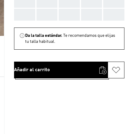
AAA
AAA
AAA
AAA
AAA
AAA
AAA
AAA
AAA
AAA
Da la talla estándar.
Te recomendamos que elijas
tu talla habitual.
Añadir al carrito