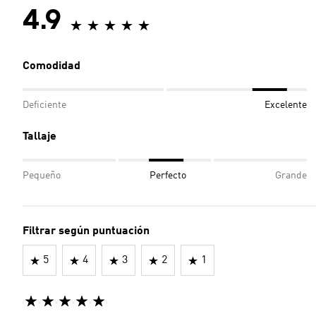
4.9
Comodidad
Deficiente
Excelente
Tallaje
Pequeño
Perfecto
Grande
Filtrar según puntuación
5
4
3
2
1