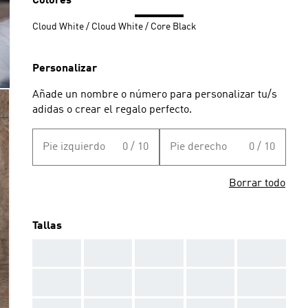
Colores
Cloud White / Cloud White / Core Black
Personalizar
Añade un nombre o número para personalizar tu/s
adidas o crear el regalo perfecto.
Pie izquierdo
0 / 10
Pie derecho
0 / 10
Borrar todo
Tallas
AAA
AAA
AAA
AAA
AAA
AAA
AAA
AAA
AAA
AAA