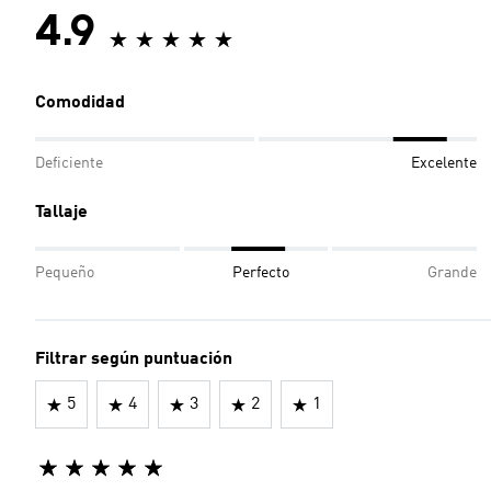
4.9
Comodidad
Deficiente
Excelente
Tallaje
Pequeño
Perfecto
Grande
Filtrar según puntuación
5
4
3
2
1