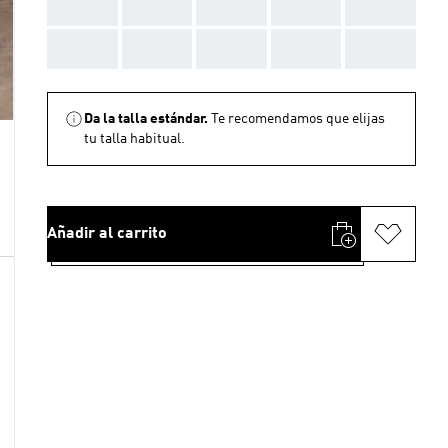
AAA
AAA
AAA
AAA
AAA
AAA
AAA
AAA
AAA
AAA
Da la talla estándar.
Te recomendamos que elijas
tu talla habitual.
Añadir al carrito