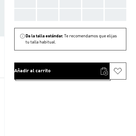
AAA
AAA
AAA
AAA
AAA
AAA
AAA
AAA
AAA
AAA
Da la talla estándar.
Te recomendamos que elijas
tu talla habitual.
Añadir al carrito