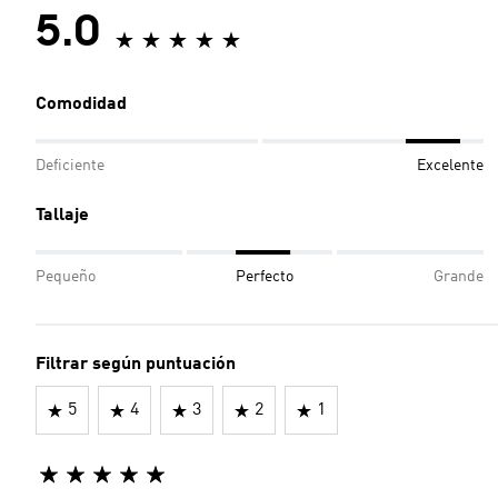
5.0
Comodidad
Deficiente
Excelente
Tallaje
Pequeño
Perfecto
Grande
Filtrar según puntuación
5
4
3
2
1