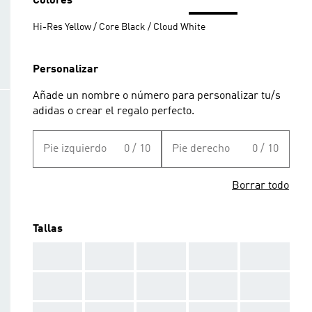
Colores
Hi-Res Yellow / Core Black / Cloud White
Personalizar
Añade un nombre o número para personalizar tu/s
adidas o crear el regalo perfecto.
Pie izquierdo
0 / 10
Pie derecho
0 / 10
Borrar todo
Tallas
AAA
AAA
AAA
AAA
AAA
AAA
AAA
AAA
AAA
AAA