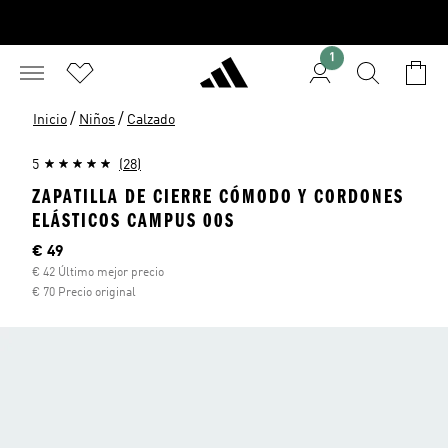
1
/
/
Inicio
Niños
Calzado
5
(28)
ZAPATILLA DE CIERRE CÓMODO Y CORDONES
ELÁSTICOS CAMPUS 00S
Precio actual
€ 49
€ 42 Último mejor precio
€ 70 Precio original