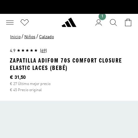
1
/
/
Inicio
Niños
Calzado
4.9
(69)
ZAPATILLA ADIFOM 70S COMFORT CLOSURE
ELASTIC LACES (BEBÉ)
Precio actual
€ 31,50
€ 27 Último mejor precio
€ 45 Precio original