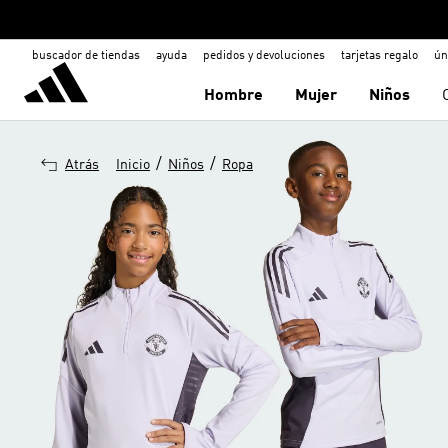
buscador de tiendas
ayuda
pedidos y devoluciones
tarjetas regalo
ún
Hombre
Mujer
Niños
/
/
Atrás
Inicio
Niños
Ropa