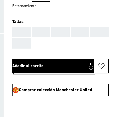
Entrenamiento
Tallas
AAA
AAA
AAA
AAA
AAA
AAA
Añadir al carrito
Comprar colección Manchester United