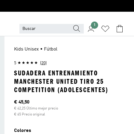
1
Kids Unisex • Fútbol
5
(20)
SUDADERA ENTRENAMIENTO
MANCHESTER UNITED TIRO 25
COMPETITION (ADOLESCENTES)
Precio actual
€ 45,50
€ 42,25 Último mejor precio
€ 65 Precio original
Colores