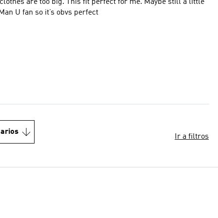
hes are too big. This fit perfect for me. Maybe still a little
 Man U fan so it’s obvs perfect
arios
Ir a filtros