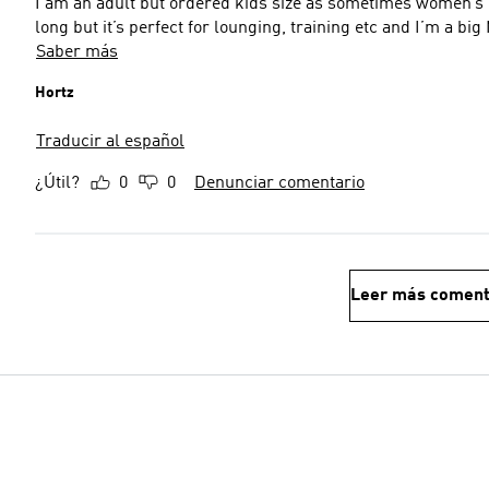
I am an adult but ordered kids size as sometimes women’s clot
long but it’s perfect for lounging, training etc and I’m a big
Saber más
Hortz
Traducir al español
¿Útil?
0
0
Denunciar comentario
Leer más coment