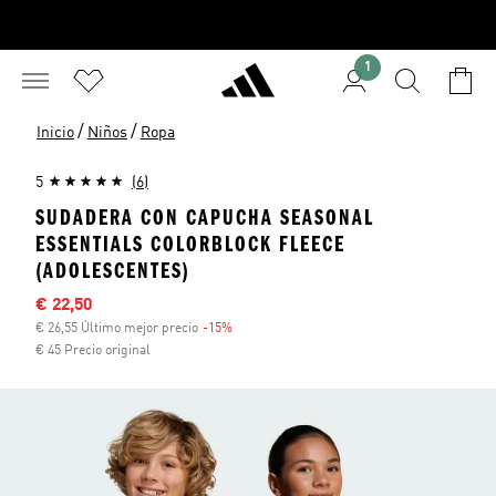
1
/
/
Inicio
Niños
Ropa
5
(6)
SUDADERA CON CAPUCHA SEASONAL
ESSENTIALS COLORBLOCK FLEECE
(ADOLESCENTES)
Precio rebajado
€ 22,50
€ 26,55 Último mejor precio
-15%
Descuento
€ 45 Precio original