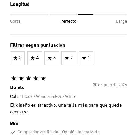
Longitud
Corta
Perfecto
Larga
Filtrar según puntuación
5
4
3
2
1
20 de julio de 2026
Bonito
Color:
Black / Wonder Silver / White
El diseño es atractivo, una talla más para que quede
oversize
BBii
Comprador verificado
Opinión incentivada