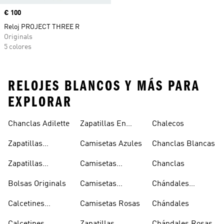
Precio
€ 100
Reloj PROJECT THREE R
Originals
5 colores
RELOJES BLANCOS Y MÁS PARA
EXPLORAR
Chanclas Adilette
Zapatillas En
Chalecos
Oferta
Zapatillas
Camisetas Azules
Chanclas Blancas
Sambas Blancas
Zapatillas
Camisetas
Chanclas
Superstar
Negras
Bolsas Originals
Camisetas
Chándales
Blancas
Originals
Blancos
Calcetines
Camisetas Rosas
Chándales
Tobilleros