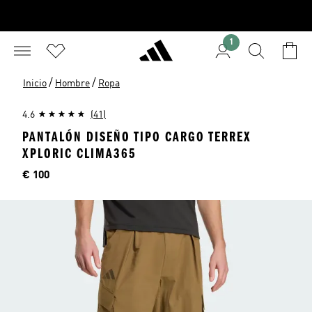
1
/
/
Inicio
Hombre
Ropa
4.6
(41)
PANTALÓN DISEÑO TIPO CARGO TERREX
XPLORIC CLIMA365
Precio
€ 100