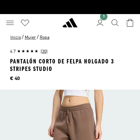
1
/
/
Inicio
Mujer
Ropa
4.7
(30)
PANTALÓN CORTO DE FELPA HOLGADO 3
STRIPES STUDIO
Precio
€ 40