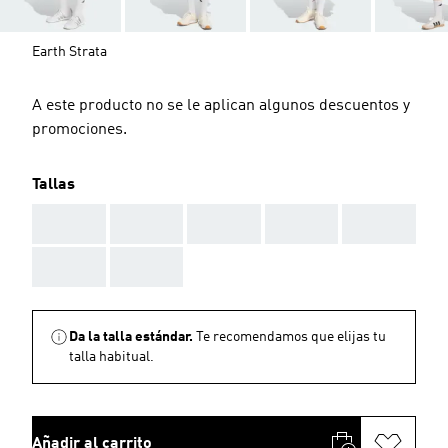
Earth Strata
A este producto no se le aplican algunos descuentos y
promociones.
Tallas
AAA
AAA
AAA
AAA
AAA
AAA
AAA
Da la talla estándar.
Te recomendamos que elijas tu
talla habitual.
Añadir al carrito