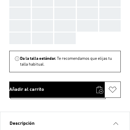
AAA
AAA
AAA
AAA
AAA
AAA
AAA
AAA
AAA
AAA
AAA
AAA
AAA
AAA
AAA
AAA
AAA
AAA
Da la talla estándar.
Te recomendamos que elijas tu
talla habitual.
Añadir al carrito
Descripción