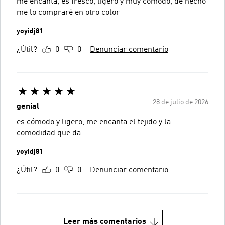
me encanta, es fresco, ligero y muy cómodo, de hecho
me lo compraré en otro color
yoyidj81
¿Útil?
0
0
Denunciar comentario
28 de julio de 2026
genial
es cómodo y ligero, me encanta el tejido y la
comodidad que da
yoyidj81
¿Útil?
0
0
Denunciar comentario
Leer más comentarios