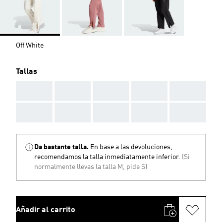
Off White
Tallas
AAA
AAA
AAA
AAA
AAA
AAA
AAA
AAA
AAA
AAA
Da bastante talla.
En base a las devoluciones,
recomendamos la talla inmediatamente inferior.
(Si
normalmente llevas la talla M, pide S)
Añadir al carrito