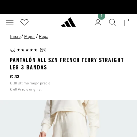
1
/
/
Inicio
Mujer
Ropa
4.6
(57)
PANTALÓN ALL SZN FRENCH TERRY STRAIGHT
LEG 3 BANDAS
Precio actual
€ 33
€ 30 Último mejor precio
€ 60 Precio original