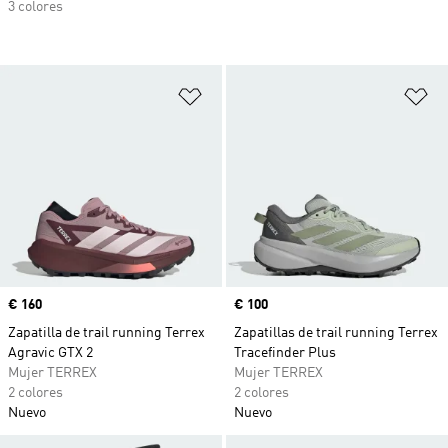
3 colores
Añadir a la lista de deseos
Añ
Precio
€ 160
Precio
€ 100
Zapatilla de trail running Terrex
Zapatillas de trail running Terrex
Agravic GTX 2
Tracefinder Plus
Mujer TERREX
Mujer TERREX
2 colores
2 colores
Nuevo
Nuevo