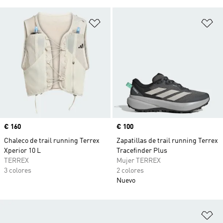
Añadir a la lista de deseos
Añ
Precio
€ 160
Precio
€ 100
Chaleco de trail running Terrex
Zapatillas de trail running Terrex
Xperior 10 L
Tracefinder Plus
TERREX
Mujer TERREX
3 colores
2 colores
Nuevo
Añ