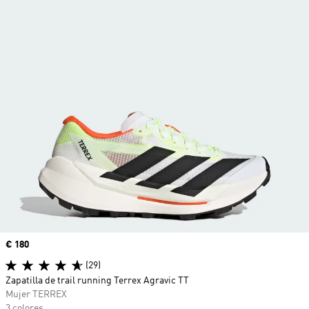
Precio
€ 180
(29)
Zapatilla de trail running Terrex Agravic TT
Mujer TERREX
3 colores