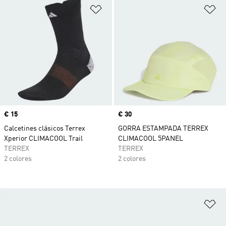
Añadir a la lista de deseos
Añ
Precio
€ 15
Precio
€ 30
Calcetines clásicos Terrex
GORRA ESTAMPADA TERREX
Xperior CLIMACOOL Trail
CLIMACOOL 5PANEL
TERREX
TERREX
2 colores
2 colores
Añ