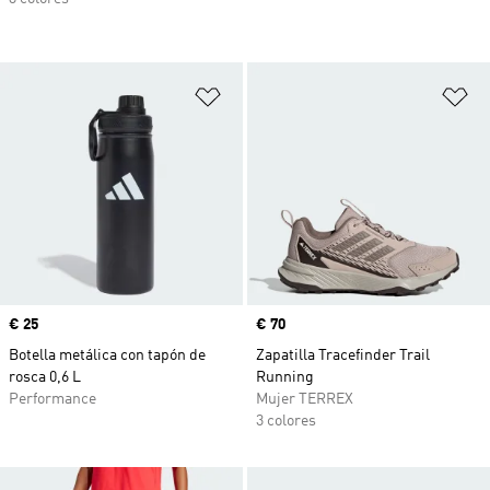
Añadir a la lista de deseos
Añ
Precio
€ 25
Precio
€ 70
Botella metálica con tapón de
Zapatilla Tracefinder Trail
rosca 0,6 L
Running
Performance
Mujer TERREX
3 colores