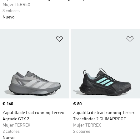
Mujer TERREX
3 colores
Nuevo
Añadir a la lista de deseos
Añ
Precio
€ 160
Precio
€ 80
Zapatilla de trail running Terrex
Zapatilla de trail running Terrex
Agravic GTX 2
Tracefinder 2 CLIMAPROOF
Mujer TERREX
Mujer TERREX
2 colores
2 colores
Nuevo