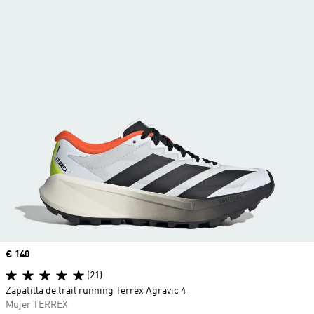
Precio
€ 140
(21)
Zapatilla de trail running Terrex Agravic 4
Mujer TERREX