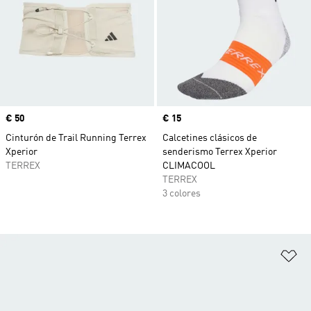
Precio
€ 50
Precio
€ 15
Cinturón de Trail Running Terrex
Calcetines clásicos de
Xperior
senderismo Terrex Xperior
TERREX
CLIMACOOL
TERREX
3 colores
Añ