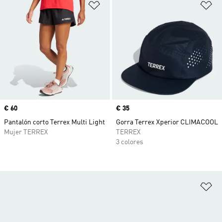
Añadir a la lista de deseos
Añ
Precio
€ 60
Precio
€ 35
Pantalón corto Terrex Multi Light
Gorra Terrex Xperior CLIMACOOL
Mujer TERREX
TERREX
3 colores
Añ