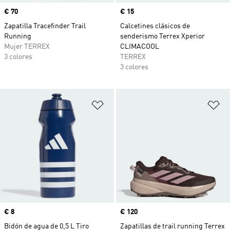
Precio
€ 70
Precio
€ 15
Zapatilla Tracefinder Trail
Calcetines clásicos de
Running
senderismo Terrex Xperior
Mujer TERREX
CLIMACOOL
3 colores
TERREX
3 colores
Añadir a la lista de deseos
Añ
Precio
€ 8
Precio
€ 120
Bidón de agua de 0,5 L Tiro
Zapatillas de trail running Terrex