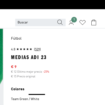
1
Fútbol
4.8
(529)
MEDIAS ADI 23
Precio rebajado
€ 9
€ 12 Último mejor precio
-25%
Descuento
€ 15 Precio original
Colores
Team Green / White