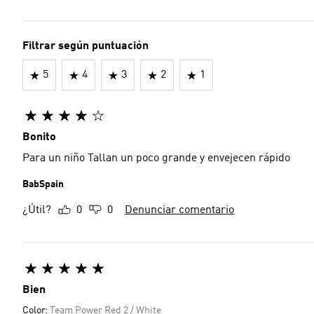
Filtrar según puntuación
5
4
3
2
1
Bonito
Para un niño Tallan un poco grande y envejecen rápido
BabSpain
¿Útil?
0
0
Denunciar comentario
Bien
Color:
Team Power Red 2 / White