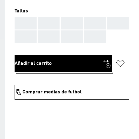
Tallas
AAA
AAA
AAA
AAA
AAA
AAA
AAA
AAA
AAA
Añadir al carrito
Comprar medias de fútbol