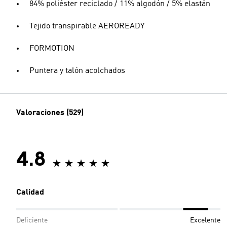
84% poliéster reciclado / 11% algodón / 5% elastán
Tejido transpirable AEROREADY
FORMOTION
Puntera y talón acolchados
Valoraciones (529)
4.8
Calidad
Deficiente
Excelente