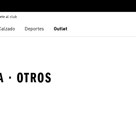
ete al club
Calzado
Deportes
Outlet
A · OTROS
sta de deseos