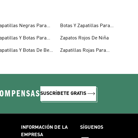
apatillas Negras Para
Botas Y Zapatillas Para
iños
Niños
apatillas Y Botas Para
Zapatos Rojos De Niña
iñas Bebés
apatillas Y Botas De Bebé
Zapatillas Rojas Para
 Niño
Niños
COMPENSAS
SUSCRÍBETE GRATIS
INFORMACIÓN DE LA
SÍGUENOS
EMPRESA