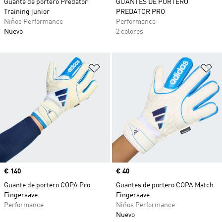
Guante de portero Predator
GUANTES DE PORTERO
Training junior
PREDATOR PRO
Niños Performance
Performance
Nuevo
2 colores
Añadir a la lista de deseos
Añ
Precio
€ 140
Precio
€ 40
Guante de portero COPA Pro
Guantes de portero COPA Match
Fingersave
Fingersave
Performance
Niños Performance
Nuevo