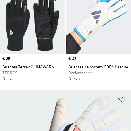
Precio
€ 35
Precio
€ 45
Guantes Terrex CLIMAWARM
Guantes de portero COPA League
TERREX
Performance
Nuevo
Nuevo
Añ