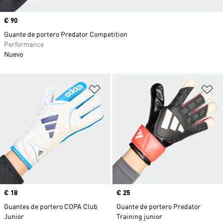
Precio
€ 90
Guante de portero Predator Competition
Performance
Nuevo
Añadir a la lista de deseos
Añ
Precio
€ 18
Precio
€ 25
Guantes de portero COPA Club
Guante de portero Predator
Junior
Training junior