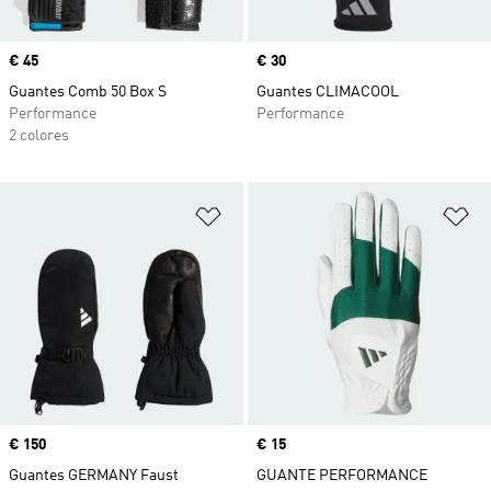
Precio
€ 45
Precio
€ 30
Guantes Comb 50 Box S
Guantes CLIMACOOL
Performance
Performance
2 colores
Añadir a la lista de deseos
Añ
Precio
€ 150
Precio
€ 15
Guantes GERMANY Faust
GUANTE PERFORMANCE