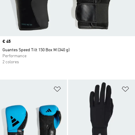
Precio
€ 45
Guantes Speed Tilt 150 Box M (340 g)
Performance
2 colores
Añadir a la lista de deseos
Añ