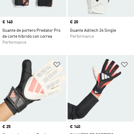
Precio
€ 140
Precio
€ 20
Guante de portero Predator Pro
Guante Aditech 24 Single
de corte híbrido con correa
Performance
Performance
Añadir a la lista de deseos
Añ
Precio
€ 25
Precio
€ 140