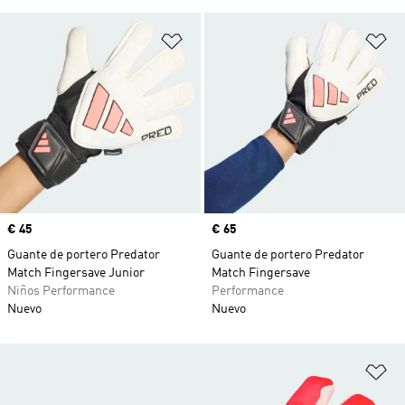
Añadir a la lista de deseos
Añ
Precio
€ 45
Precio
€ 65
Guante de portero Predator
Guante de portero Predator
Match Fingersave Junior
Match Fingersave
Niños Performance
Performance
Nuevo
Nuevo
Añ