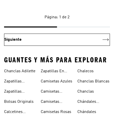
Página: 1 de 2
Siguiente
GUANTES Y MÁS PARA EXPLORAR
Chanclas Adilette
Zapatillas En
Chalecos
Oferta
Zapatillas
Camisetas Azules
Chanclas Blancas
Sambas Blancas
Zapatillas
Camisetas
Chanclas
Superstar
Negras
Bolsas Originals
Camisetas
Chándales
Blancas
Originals
Blancos
Calcetines
Camisetas Rosas
Chándales