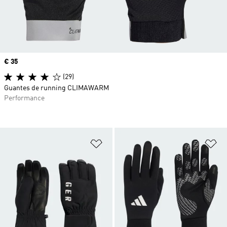
Precio
€ 35
(29)
Guantes de running CLIMAWARM
Performance
Añadir a la lista de deseos
Añ