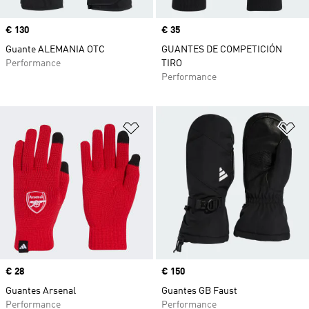
Precio
€ 130
Precio
€ 35
Guante ALEMANIA OTC
GUANTES DE COMPETICIÓN
Performance
TIRO
Performance
Añadir a la lista de deseos
Añ
Precio
€ 28
Precio
€ 150
Guantes Arsenal
Guantes GB Faust
Performance
Performance