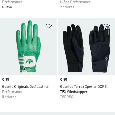
Performance
Niños Performance
Nuevo
2 colores
Añadir a la lista de deseos
Añ
Precio
€ 35
Precio
€ 60
Guante Originals Golf Leather
Guantes Terrex Xperior GORE-
Performance
TEX Windstopper
5 colores
TERREX