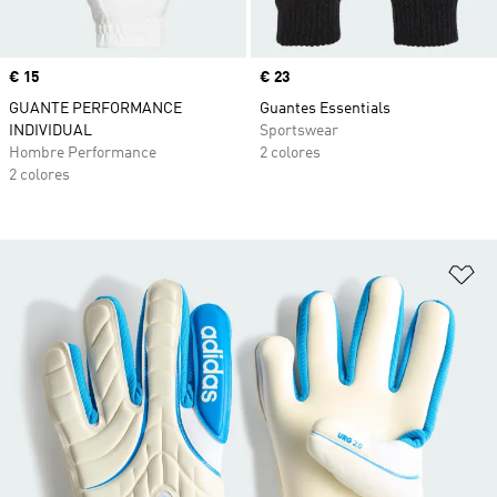
Precio
€ 15
Precio
€ 23
GUANTE PERFORMANCE
Guantes Essentials
INDIVIDUAL
Sportswear
Hombre Performance
2 colores
2 colores
Añ