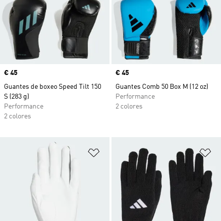
Precio
€ 45
Precio
€ 45
Guantes de boxeo Speed Tilt 150
Guantes Comb 50 Box M (12 oz)
S (283 g)
Performance
Performance
2 colores
2 colores
Añadir a la lista de deseos
Añ