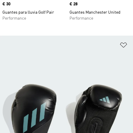
Precio
€ 30
Precio
€ 28
Guantes para lluvia Golf Pair
Guantes Manchester United
Performance
Performance
Añ