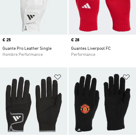
Precio
€ 25
Precio
€ 28
Guante Pro Leather Single
Guantes Liverpool FC
Hombre Performance
Performance
Añadir a la lista de deseos
Añ