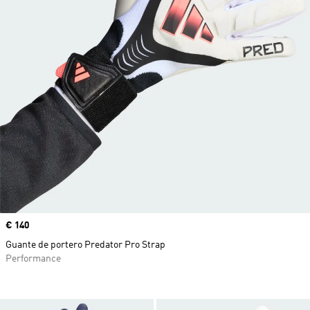
Precio
€ 140
Guante de portero Predator Pro Strap
Performance