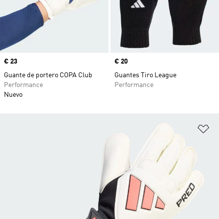
Precio
€ 23
Precio
€ 20
Guante de portero COPA Club
Guantes Tiro League
Performance
Performance
Nuevo
Añ