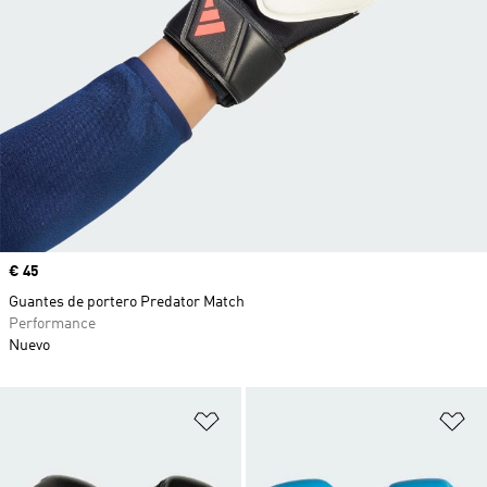
Precio
€ 45
Guantes de portero Predator Match
Performance
Nuevo
Añadir a la lista de deseos
Añ