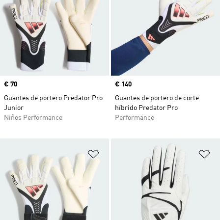
Precio
€ 70
Precio
€ 140
Guantes de portero Predator Pro
Guantes de portero de corte
Junior
híbrido Predator Pro
Niños Performance
Performance
Añadir a la lista de deseos
Añ