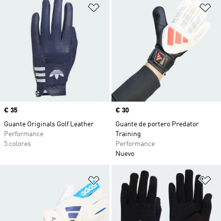
Añadir a la lista de deseos
Añ
Precio
€ 35
Precio
€ 30
Guante Originals Golf Leather
Guante de portero Predator
Performance
Training
5 colores
Performance
Nuevo
Añadir a la lista de deseos
Añ