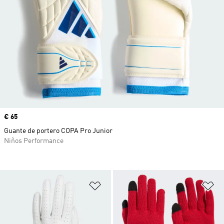
Precio
€ 65
Guante de portero COPA Pro Junior
Niños Performance
Añadir a la lista de deseos
Añ