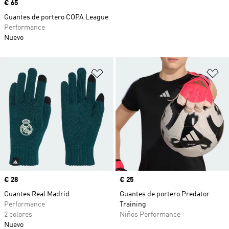
Precio
€ 65
Guantes de portero COPA League
Performance
Nuevo
Añadir a la lista de deseos
Añ
Precio
€ 28
Precio
€ 25
Guantes Real Madrid
Guantes de portero Predator
Performance
Training
2 colores
Niños Performance
Nuevo