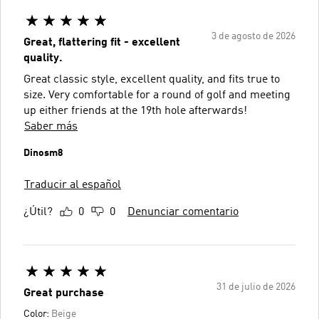
3 de agosto de 2026
Great, flattering fit - excellent
quality.
Great classic style, excellent quality, and fits true to
size. Very comfortable for a round of golf and meeting
up either friends at the 19th hole afterwards!
Saber más
Dinosm8
Traducir al español
¿Útil?
0
0
Denunciar comentario
31 de julio de 2026
Great purchase
Color:
Beige