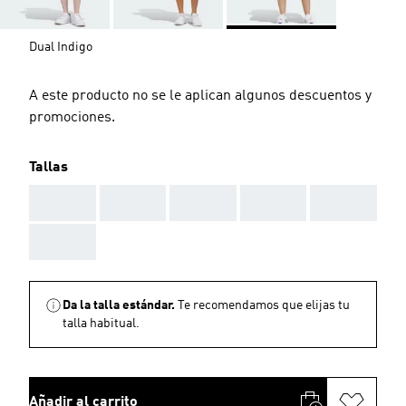
Dual Indigo
A este producto no se le aplican algunos descuentos y
promociones.
Tallas
AAA
AAA
AAA
AAA
AAA
AAA
Da la talla estándar.
Te recomendamos que elijas tu
talla habitual.
Añadir al carrito