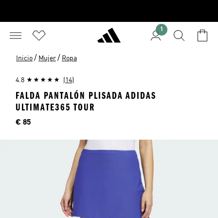
1
/
/
Inicio
Mujer
Ropa
4.8
(14)
FALDA PANTALÓN PLISADA ADIDAS
ULTIMATE365 TOUR
Precio
€ 85