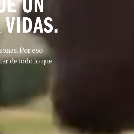
E UN 
 VIDAS.
sonas. Por eso 
ar de todo lo que 