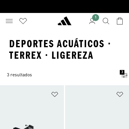
1
DEPORTES ACUÁTICOS ·
TERREX · LIGEREZA
3
3 resultados
Añadir a la lista de deseos
Añ