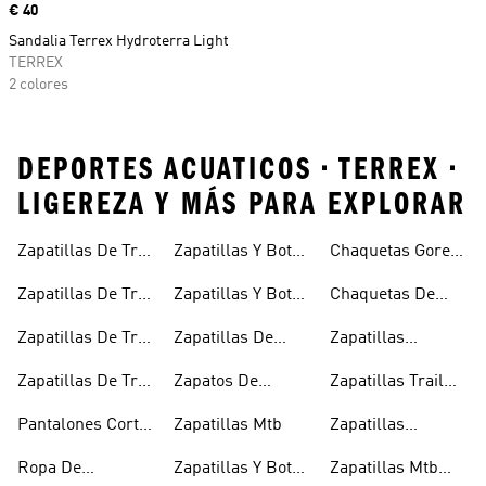
Precio
€ 40
Sandalia Terrex Hydroterra Light
TERREX
2 colores
DEPORTES ACUATICOS • TERREX •
LIGEREZA Y MÁS PARA EXPLORAR
Zapatillas De Trail
Zapatillas Y Botas
Chaquetas Gore-
Running
De Senderismo
tex®
Zapatillas De Trail
Zapatillas Y Botas
Chaquetas De
Running
De Senderismo
Invierno
Zapatillas De Trail
Zapatillas De
Zapatillas
Impermeables
Para Hombre
Running Para
Senderismo Para
Outdoor
Zapatillas De Trail
Zapatos De
Zapatillas Trail
Hombre
Mujer
Running Para
Escalada
Negras
Pantalones Cortos
Zapatillas Mtb
Zapatillas
Mujer
Para Trail
Trekking Negras
Ropa De
Zapatillas Y Botas
Zapatillas Mtb
Running