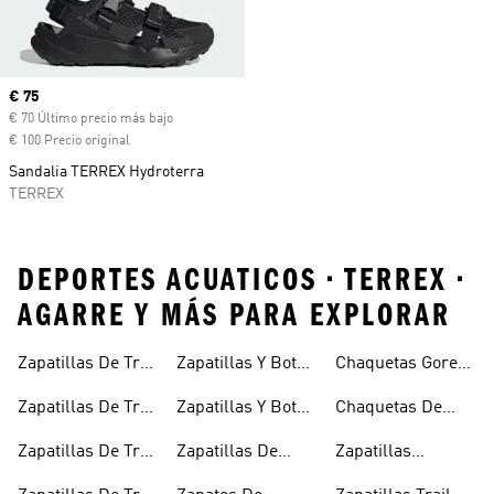
Precio actual
€ 75
€ 70 Último precio más bajo
€ 100 Precio original
Sandalia TERREX Hydroterra
TERREX
DEPORTES ACUATICOS • TERREX •
AGARRE Y MÁS PARA EXPLORAR
Zapatillas De Trail
Zapatillas Y Botas
Chaquetas Gore-
Running
De Senderismo
tex®
Zapatillas De Trail
Zapatillas Y Botas
Chaquetas De
Running
De Senderismo
Invierno
Zapatillas De Trail
Zapatillas De
Zapatillas
Impermeables
Para Hombre
Running Para
Senderismo Para
Outdoor