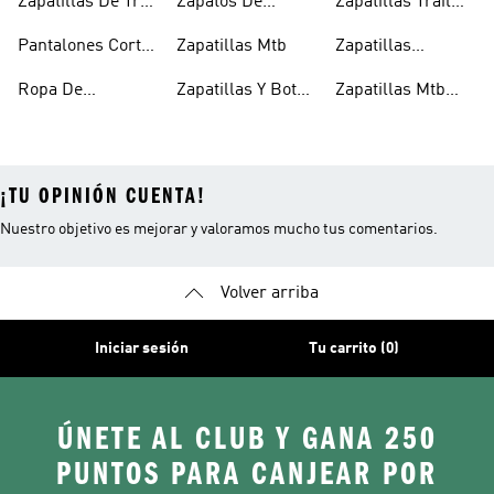
Zapatillas De Trail
Zapatos De
Zapatillas Trail
Hombre
Mujer
Running Para
Escalada
Negras
Pantalones Cortos
Zapatillas Mtb
Zapatillas
Mujer
Para Trail
Trekking Negras
Ropa De
Zapatillas Y Botas
Zapatillas Mtb
Running
Senderismo
Gore-tex®
Para Mujer
¡TU OPINIÓN CUENTA!
Nuestro objetivo es mejorar y valoramos mucho tus comentarios.
Volver arriba
Iniciar sesión
Tu carrito (0)
ÚNETE AL CLUB Y GANA 250
PUNTOS PARA CANJEAR POR