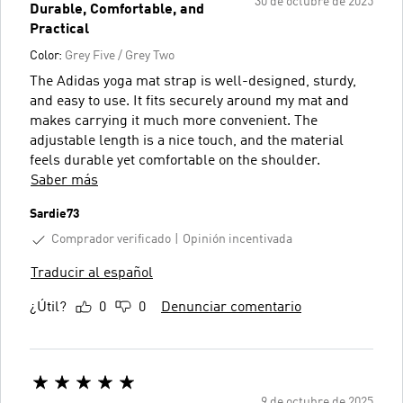
30 de octubre de 2025
Durable, Comfortable, and
Practical
Color:
Grey Five / Grey Two
The Adidas yoga mat strap is well-designed, sturdy,
and easy to use. It fits securely around my mat and
makes carrying it much more convenient. The
adjustable length is a nice touch, and the material
feels durable yet comfortable on the shoulder.
Saber más
Sardie73
Comprador verificado
Opinión incentivada
Traducir al español
¿Útil?
0
0
Denunciar comentario
9 de octubre de 2025