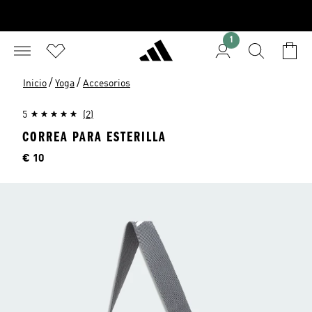
1
/
/
Inicio
Yoga
Accesorios
5
(2)
CORREA PARA ESTERILLA
Precio
€ 10