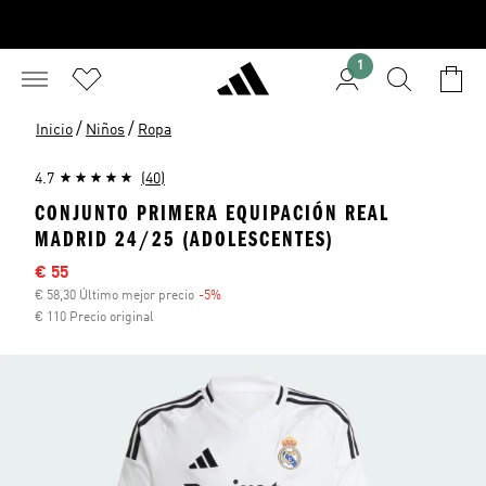
1
/
/
Inicio
Niños
Ropa
4.7
(40)
CONJUNTO PRIMERA EQUIPACIÓN REAL
MADRID 24/25 (ADOLESCENTES)
Precio rebajado
€ 55
€ 58,30 Último mejor precio
-5%
Descuento
€ 110 Precio original