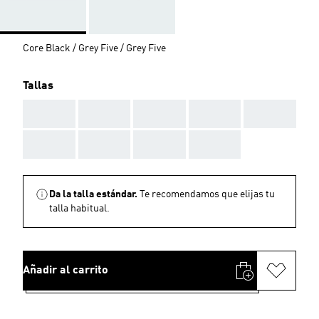
Core Black / Grey Five / Grey Five
Tallas
AAA
AAA
AAA
AAA
AAA
AAA
AAA
AAA
AAA
Da la talla estándar.
Te recomendamos que elijas tu
talla habitual.
Añadir al carrito