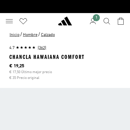
1
/
/
Inicio
Hombre
Calzado
4.7
(362)
CHANCLA HAWAIANA COMFORT
Precio actual
€ 19,25
€ 17,50 Último mejor precio
€ 35 Precio original