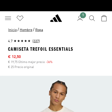
1
/
/
Inicio
Hombre
Ropa
4.7
(337)
CAMISETA TREFOIL ESSENTIALS
Precio rebajado
€ 12,50
€ 19,75 Último mejor precio
-36%
Descuento
€ 25 Precio original