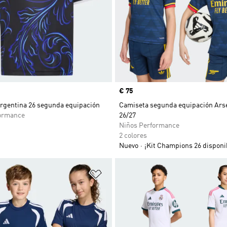
Precio
€ 75
rgentina 26 segunda equipación
Camiseta segunda equipación Ars
ormance
26/27
Niños Performance
2 colores
Nuevo
¡Kit Champions 26 disponi
sta de deseos
Añadir a la lista de deseos