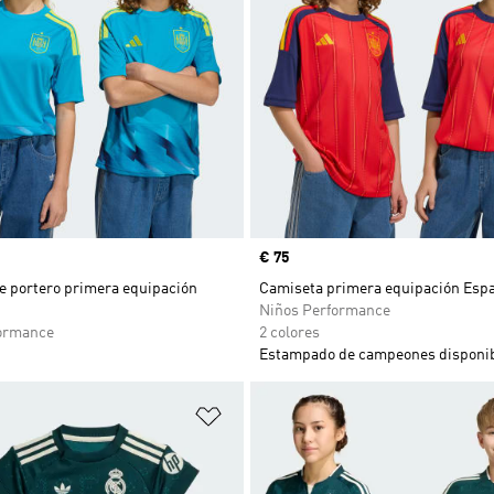
Precio
€ 75
e portero primera equipación
Camiseta primera equipación Esp
Niños Performance
ormance
2 colores
Estampado de campeones disponib
sta de deseos
Añadir a la lista de deseos