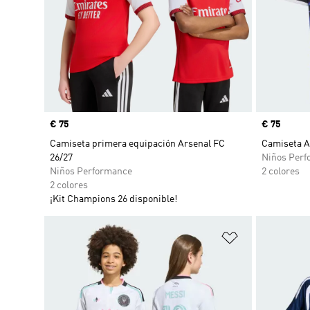
Precio
€ 75
Precio
€ 75
Camiseta primera equipación Arsenal FC
Camiseta A
26/27
Niños Perf
Niños Performance
2 colores
2 colores
¡Kit Champions 26 disponible!
Añadir a la li