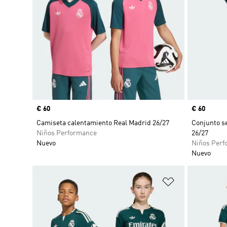
Precio
€ 60
Precio
€ 60
Camiseta calentamiento Real Madrid 26/27
Conjunto s
Niños Performance
26/27
Nuevo
Niños Perf
Nuevo
Añadir a la li