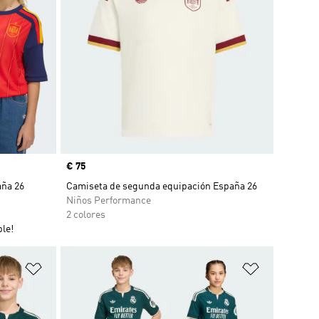
Precio
€ 75
aña 26
Camiseta de segunda equipación España 26
Niños Performance
2 colores
le!
Añadir a la lista de deseos
Añadir a la