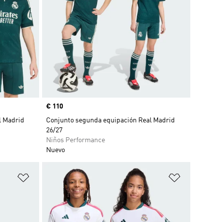
Precio
€ 110
l Madrid
Conjunto segunda equipación Real Madrid
26/27
Niños Performance
Nuevo
Añadir a la lista de deseos
Añadir a la