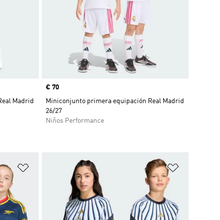
Precio
€ 70
Real Madrid
Miniconjunto primera equipación Real Madrid
26/27
Niños Performance
Añadir a la lista de deseos
Añadir a la