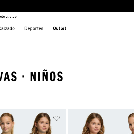
ete al club
Calzado
Deportes
Outlet
AS · NIÑOS
sta de deseos
Añadir a la lista de deseos