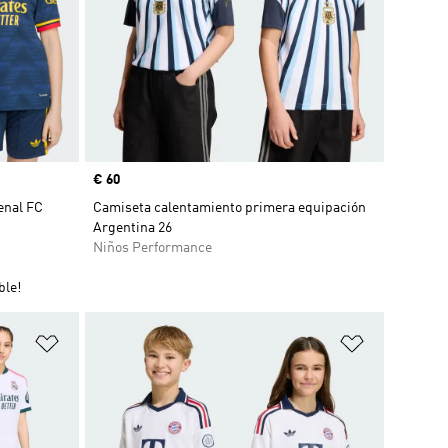
Precio
€ 60
enal FC
Camiseta calentamiento primera equipación
Argentina 26
Niños Performance
ble!
Añadir a la lista de deseos
Añadir a la