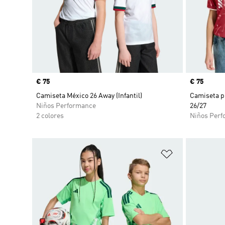
Precio
€ 75
Precio
€ 75
Camiseta México 26 Away (Infantil)
Camiseta p
Niños Performance
26/27
2 colores
Niños Perf
Añadir a la li