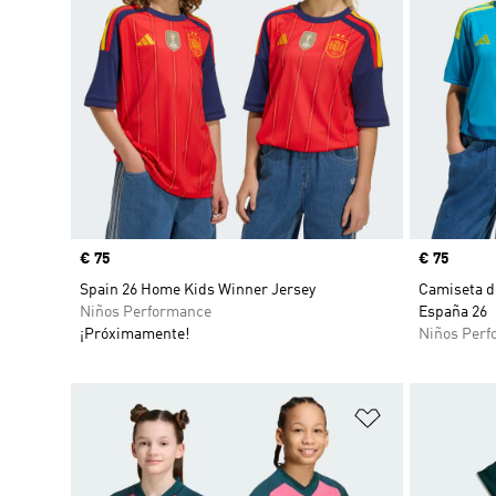
Precio
€ 75
Precio
€ 75
Spain 26 Home Kids Winner Jersey
Camiseta d
Niños Performance
España 26
¡Próximamente!
Niños Perf
Añadir a la li