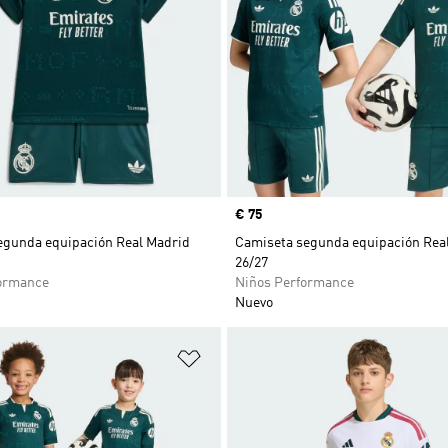
Precio
€ 75
egunda equipación Real Madrid
Camiseta segunda equipación Rea
26/27
ormance
Niños Performance
Nuevo
sta de deseos
Añadir a la lista de deseos