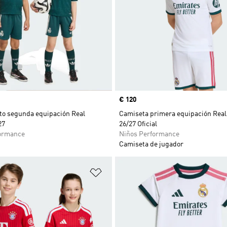
Precio
€ 120
to segunda equipación Real
Camiseta primera equipación Real
27
26/27 Oficial
ormance
Niños Performance
Camiseta de jugador
sta de deseos
Añadir a la lista de deseos