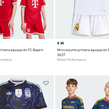
Precio
€ 60
rimera equipación FC Bayern
Miniconjunto primera equipación 
26/27
ormance
Niños Performance
sta de deseos
Añadir a la lista de deseos