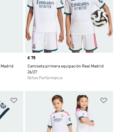
Precio
€ 75
 Madrid
Camiseta primera equipación Real Madrid
26/27
Niños Performance
Añadir a la lista de deseos
Añadir a la