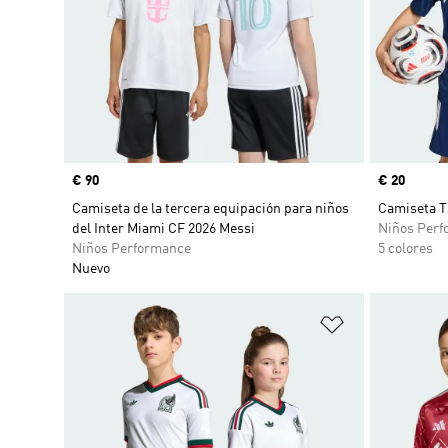
Precio
€ 90
Precio
€ 20
Camiseta de la tercera equipación para niños
Camiseta T
del Inter Miami CF 2026 Messi
Niños Perf
Niños Performance
5 colores
Nuevo
Añadir a la li