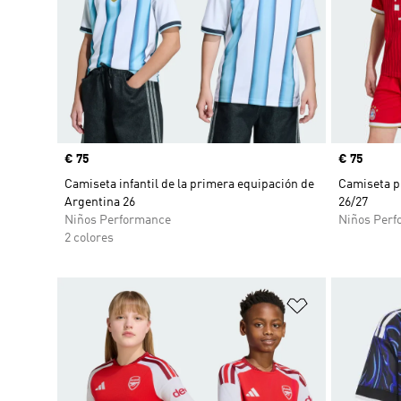
Precio
€ 75
Precio
€ 75
Camiseta infantil de la primera equipación de
Camiseta p
Argentina 26
26/27
Niños Performance
Niños Perf
2 colores
Añadir a la li