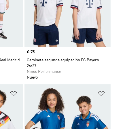
Precio
€ 75
Real Madrid
Camiseta segunda equipación FC Bayern
26/27
Niños Performance
Nuevo
Añadir a la lista de deseos
Añadir a la