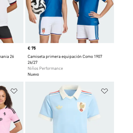
Precio
€ 75
mania 26
Camiseta primera equipación Como 1907
26/27
Niños Performance
Nuevo
Añadir a la lista de deseos
Añadir a la