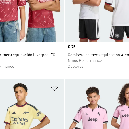
Precio
€ 75
rimera equipación Liverpool FC
Camiseta primera equipación Ale
Niños Performance
ormance
2 colores
sta de deseos
Añadir a la lista de deseos