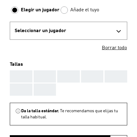
Elegir un jugador
Añade el tuyo
Seleccionar un jugador
Borrar todo
Tallas
AAA
AAA
AAA
AAA
AAA
AAA
AAA
Da la talla estándar.
Te recomendamos que elijas tu
talla habitual.