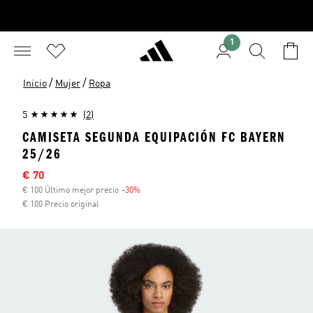
1
/
/
Inicio
Mujer
Ropa
5
(2)
CAMISETA SEGUNDA EQUIPACIÓN FC BAYERN
25/26
Precio rebajado
€ 70
€ 100 Último mejor precio
-30%
Descuento
€ 100 Precio original