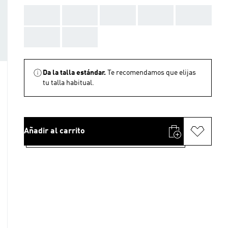
AAA
AAA
AAA
AAA
AAA
AAA
AAA
Da la talla estándar.
Te recomendamos que elijas
tu talla habitual.
Añadir al carrito