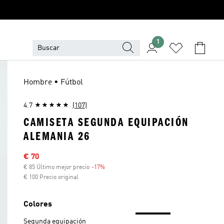
1
Hombre • Fútbol
4.7
(107)
CAMISETA SEGUNDA EQUIPACIÓN
ALEMANIA 26
Precio rebajado
€ 70
€ 85 Último mejor precio
-17%
Descuento
€ 100 Precio original
Colores
Segunda equipación