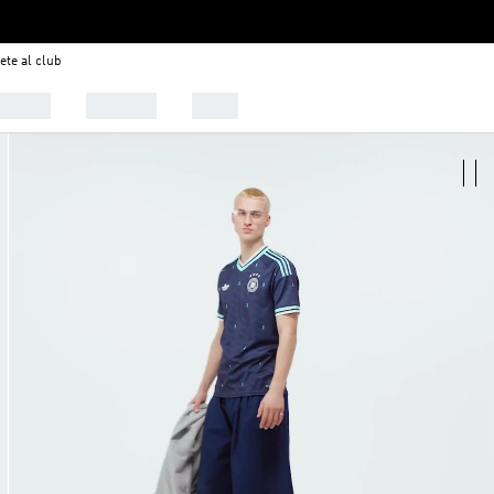
ete al club
alzado
Deportes
Outlet