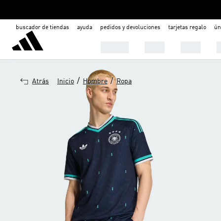
buscador de tiendas
ayuda
pedidos y devoluciones
tarjetas regalo
ún
Hombre
Mujer
Niños
C
/
/
Atrás
Inicio
Hombre
Ropa