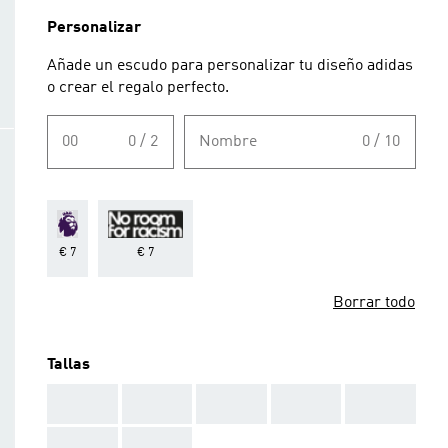
Personalizar
Añade un escudo para personalizar tu diseño adidas
o crear el regalo perfecto.
00
0 / 2
Nombre
0 / 10
€ 7
€ 7
Borrar todo
Tallas
AAA
AAA
AAA
AAA
AAA
AAA
AAA