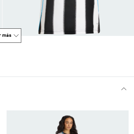
r más