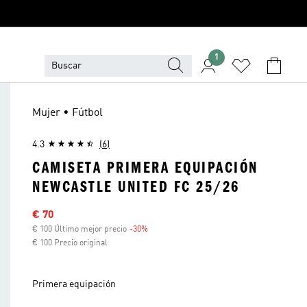
1
Mujer • Fútbol
4.3
(6)
CAMISETA PRIMERA EQUIPACIÓN
NEWCASTLE UNITED FC 25/26
Precio rebajado
€ 70
€ 100 Último mejor precio
-30%
Descuento
€ 100 Precio original
Primera equipación