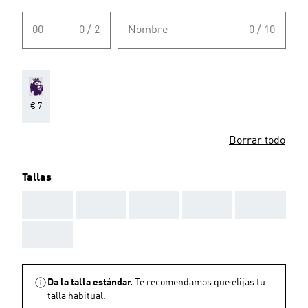
00
0 / 2
Nombre
0 / 10
€ 7
Borrar todo
Tallas
AAA
AAA
AAA
AAA
AAA
AAA
Da la talla estándar.
Te recomendamos que elijas tu
talla habitual.