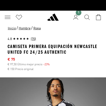
1
/
/
Inicio
Hombre
Ropa
4.8
(70)
CAMISETA PRIMERA EQUIPACIÓN NEWCASTLE
UNITED FC 24/25 AUTHENTIC
Precio rebajado
€ 75
€ 97,50 Último mejor precio
-23%
Descuento
€ 150 Precio original