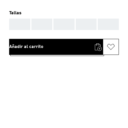
Tallas
AAA
AAA
AAA
AAA
AAA
Añadir al carrito