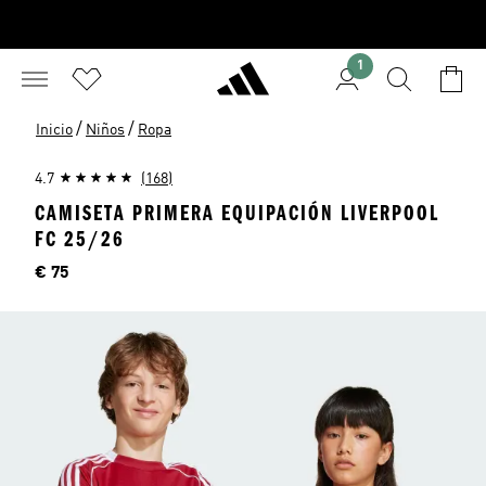
1
/
/
Inicio
Niños
Ropa
4.7
(168)
CAMISETA PRIMERA EQUIPACIÓN LIVERPOOL
FC 25/26
Precio
€ 75